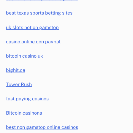
best texas sports betting sites
uk slots not on gamstop
casino online con paypal
bitcoin casino uk
bighit.ca
Tower Rush
fast paying casinos
Bitcoin casinona
best non gamstop online casinos