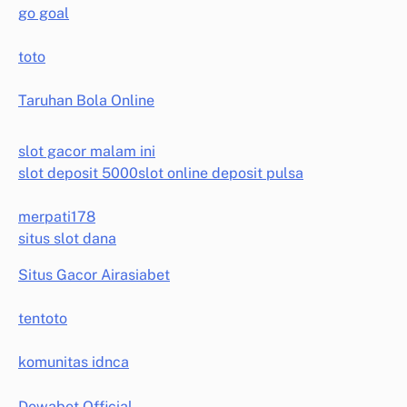
go goal
toto
Taruhan Bola Online
slot gacor malam ini
slot deposit 5000
slot online deposit pulsa
merpati178
situs slot dana
Situs Gacor Airasiabet
tentoto
komunitas idnca
Dewabet Official