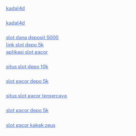
kadal4d
kadal4d
slot dana deposit 5000
link slot depo 5k
aplikasi slot gacor
situs slot depo 10k
slot gacor depo 5k
situs slot gacor terpercaya
slot gacor depo 5k
slot gacor kakek zeus