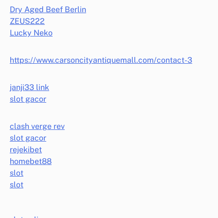
Dry Aged Beef Berlin
ZEUS222
Lucky Neko
https://www.carsoncityantiquemall.com/contact-3
janji33 link
slot gacor
clash verge rev
slot gacor
rejekibet
homebet88
slot
slot