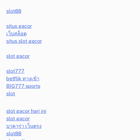
slot88
situs gacor
เว็บสล็อต
situs slot gacor
slot gacor
slot777
betflik ทางเข้า
BIG777 sports
slot
slot gacor hari ini
slot gacor
บาคาร่า เว็บตรง
slot88