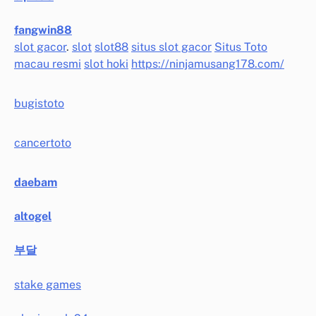
fangwin88
slot gacor
.
slot
slot88
situs slot gacor
Situs Toto
macau resmi
slot hoki
https://ninjamusang178.com/
bugistoto
cancertoto
daebam
altogel
부달
stake games