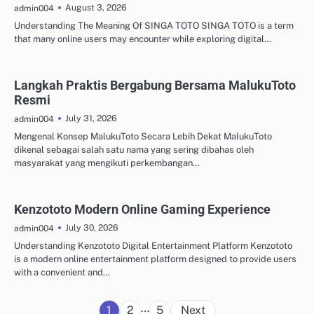
August 3, 2026
admin004
Understanding The Meaning Of SINGA TOTO SINGA TOTO is a term
that many online users may encounter while exploring digital…
Langkah Praktis Bergabung Bersama MalukuToto
Resmi
July 31, 2026
admin004
Mengenal Konsep MalukuToto Secara Lebih Dekat MalukuToto
dikenal sebagai salah satu nama yang sering dibahas oleh
masyarakat yang mengikuti perkembangan…
Kenzototo Modern Online Gaming Experience
July 30, 2026
admin004
Understanding Kenzototo Digital Entertainment Platform Kenzototo
is a modern online entertainment platform designed to provide users
with a convenient and…
Posts
…
1
2
5
Next