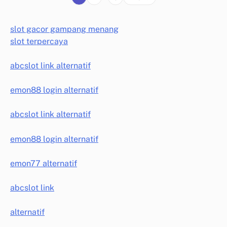
pagination
slot gacor gampang menang
slot terpercaya
abcslot link alternatif
emon88 login alternatif
abcslot link alternatif
emon88 login alternatif
emon77 alternatif
abcslot link
alternatif