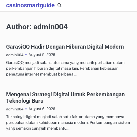
Skip
casinosmartguide
to
content
Author:
admin004
GarasiQQ Hadir Dengan Hiburan Digital Modern
August 9, 2026
admin004
GarasiQQ menjadi salah satu nama yang menarik perhatian dalam
perkembangan hiburan digital masa kini. Perubahan kebiasaan
pengguna internet membuat berbagai…
Mengenal Strategi Digital Untuk Perkembangan
Teknologi Baru
August 6, 2026
admin004
Teknologi digital menjadi salah satu faktor utama yang membawa
perubahan dalam kehidupan manusia modern. Perkembangan sistem
yang semakin canggih membantu…