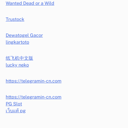
Wanted Dead or a Wild
Trustock
Dewatogel Gacor
lingkartoto
纸飞机中文版
lucky neko
https://telegramin-cn.com
https://telegramin-cn.com
PG Slot
เว็บแท้ pg