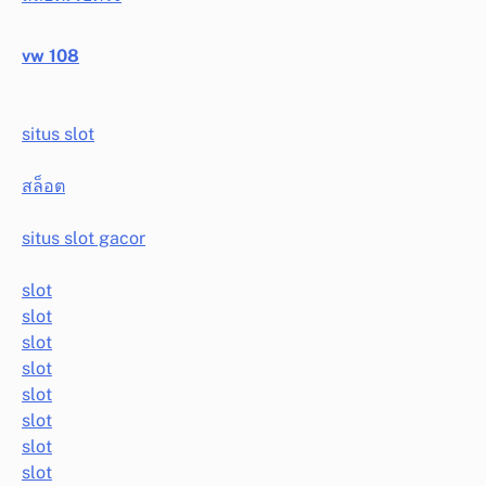
vw 108
situs slot
สล็อต
situs slot gacor
slot
slot
slot
slot
slot
slot
slot
slot