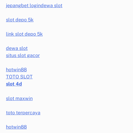
jepangbet login
dewa slot
slot depo 5k
link slot depo 5k
dewa slot
situs slot gacor
hotwin88
TOTO SLOT
slot 4d
slot maxwin
toto terpercaya
hotwin88