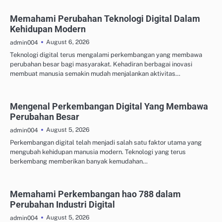
Memahami Perubahan Teknologi Digital Dalam
Kehidupan Modern
August 6, 2026
admin004
Teknologi digital terus mengalami perkembangan yang membawa
perubahan besar bagi masyarakat. Kehadiran berbagai inovasi
membuat manusia semakin mudah menjalankan aktivitas…
Mengenal Perkembangan Digital Yang Membawa
Perubahan Besar
August 5, 2026
admin004
Perkembangan digital telah menjadi salah satu faktor utama yang
mengubah kehidupan manusia modern. Teknologi yang terus
berkembang memberikan banyak kemudahan…
Memahami Perkembangan hao 788 dalam
Perubahan Industri Digital
August 5, 2026
admin004