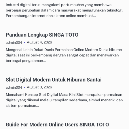
Industri digital terus mengalami pertumbuhan yang membawa
berbagai perubahan dalam cara masyarakat menggunakan teknologi.
Perkembangan internet dan sistem online membuat…
Panduan Lengkap SINGA TOTO
August 4, 2026
admin004
Mengenal Lebih Dekat Dunia Permainan Online Modern Dunia hiburan
digital saat ini berkembang dengan sangat cepat dan menawarkan
berbagai pengalaman…
Slot Digital Modern Untuk Hiburan Santai
August 3, 2026
admin004
Memahami Konsep Slot Digital Masa Kini Slot merupakan permainan
digital yang dikenal melalui tampilan sederhana, simbol menarik, dan
sistem permainan…
Guide For Modern Online Users SINGA TOTO