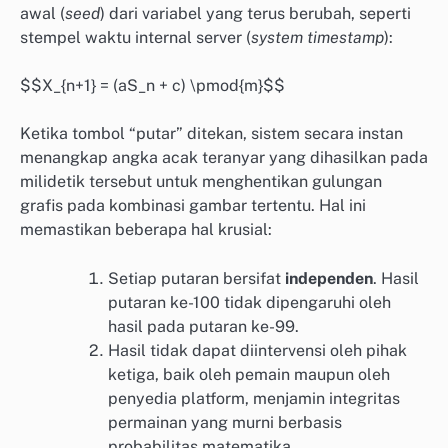
awal (
seed
) dari variabel yang terus berubah, seperti
stempel waktu internal server (
system timestamp
):
$$X_{n+1} = (aS_n + c) \pmod{m}$$
Ketika tombol “putar” ditekan, sistem secara instan
menangkap angka acak teranyar yang dihasilkan pada
milidetik tersebut untuk menghentikan gulungan
grafis pada kombinasi gambar tertentu. Hal ini
memastikan beberapa hal krusial:
Setiap putaran bersifat
independen
. Hasil
putaran ke-100 tidak dipengaruhi oleh
hasil pada putaran ke-99.
Hasil tidak dapat diintervensi oleh pihak
ketiga, baik oleh pemain maupun oleh
penyedia platform, menjamin integritas
permainan yang murni berbasis
probabilitas matematika.