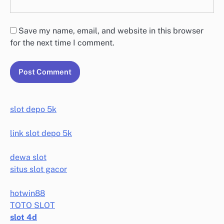
Save my name, email, and website in this browser
for the next time I comment.
slot depo 5k
link slot depo 5k
dewa slot
situs slot gacor
hotwin88
TOTO SLOT
slot 4d