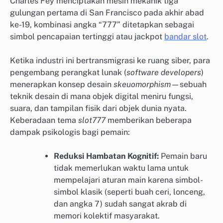
Charles Fey menciptakan mesin mekanik tiga
gulungan pertama di San Francisco pada akhir abad
ke-19, kombinasi angka “777” ditetapkan sebagai
simbol pencapaian tertinggi atau jackpot
bandar slot
.
Ketika industri ini bertransmigrasi ke ruang siber, para
pengembang perangkat lunak (
software developers
)
menerapkan konsep desain
skeuomorphism
—sebuah
teknik desain di mana objek digital meniru fungsi,
suara, dan tampilan fisik dari objek dunia nyata.
Keberadaan tema
slot777
memberikan beberapa
dampak psikologis bagi pemain:
Reduksi Hambatan Kognitif:
Pemain baru
tidak memerlukan waktu lama untuk
mempelajari aturan main karena simbol-
simbol klasik (seperti buah ceri, lonceng,
dan angka 7) sudah sangat akrab di
memori kolektif masyarakat.