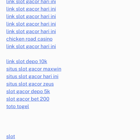
link slot gacor hari ini
link slot gacor hari ini
link slot gacor hari ini
link slot gacor hari ini
link slot gacor hari ini
chicken road casino
link slot gacor hari ini
link slot depo 10k
situs slot gacor maxwin
situs slot gacor hari ini
situs slot gacor zeus
slot gacor depo 5k
slot gacor bet 200
toto togel
slot