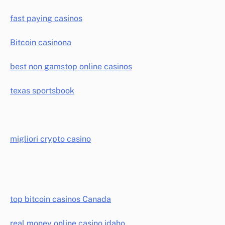
fast paying casinos
Bitcoin casinona
best non gamstop online casinos
texas sportsbook
migliori crypto casino
top bitcoin casinos Canada
real money online casino idaho