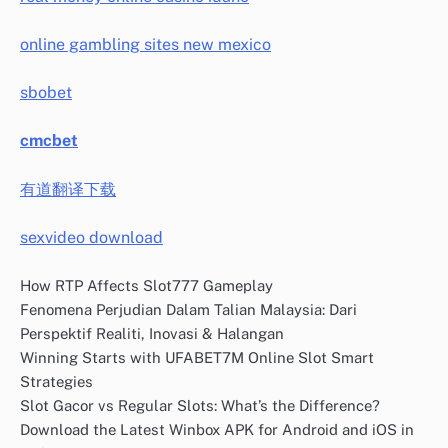
online gambling sites new mexico
sbobet
cmcbet
有道翻译下载
sexvideo download
How RTP Affects Slot777 Gameplay
Fenomena Perjudian Dalam Talian Malaysia: Dari
Perspektif Realiti, Inovasi & Halangan
Winning Starts with UFABET7M Online Slot Smart
Strategies
Slot Gacor vs Regular Slots: What’s the Difference?
Download the Latest Winbox APK for Android and iOS in