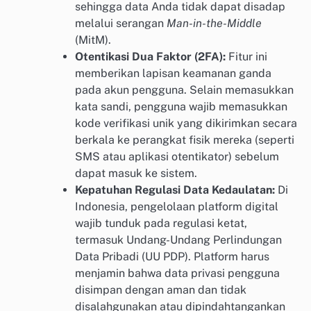
sehingga data Anda tidak dapat disadap
melalui serangan
Man-in-the-Middle
(MitM).
Otentikasi Dua Faktor (2FA):
Fitur ini
memberikan lapisan keamanan ganda
pada akun pengguna. Selain memasukkan
kata sandi, pengguna wajib memasukkan
kode verifikasi unik yang dikirimkan secara
berkala ke perangkat fisik mereka (seperti
SMS atau aplikasi otentikator) sebelum
dapat masuk ke sistem.
Kepatuhan Regulasi Data Kedaulatan:
Di
Indonesia, pengelolaan platform digital
wajib tunduk pada regulasi ketat,
termasuk Undang-Undang Perlindungan
Data Pribadi (UU PDP). Platform harus
menjamin bahwa data privasi pengguna
disimpan dengan aman dan tidak
disalahgunakan atau dipindahtangankan