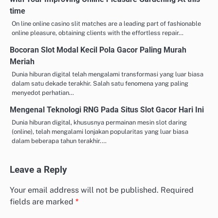
time
On line online casino slit matches are a leading part of fashionable
online pleasure, obtaining clients with the effortless repair…
Bocoran Slot Modal Kecil Pola Gacor Paling Murah
Meriah
Dunia hiburan digital telah mengalami transformasi yang luar biasa
dalam satu dekade terakhir. Salah satu fenomena yang paling
menyedot perhatian…
Mengenal Teknologi RNG Pada Situs Slot Gacor Hari Ini
Dunia hiburan digital, khususnya permainan mesin slot daring
(online), telah mengalami lonjakan popularitas yang luar biasa
dalam beberapa tahun terakhir.…
Leave a Reply
Your email address will not be published.
Required
fields are marked
*