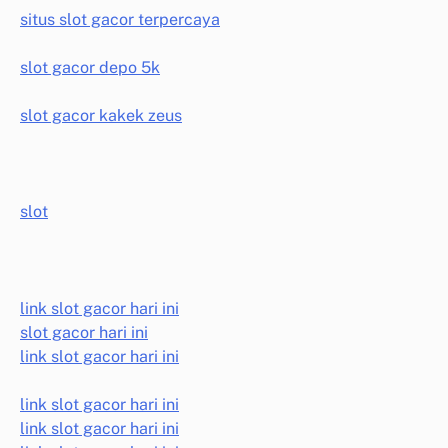
situs slot gacor terpercaya
slot gacor depo 5k
slot gacor kakek zeus
slot
link slot gacor hari ini
slot gacor hari ini
link slot gacor hari ini
link slot gacor hari ini
link slot gacor hari ini