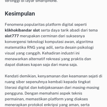
tertinggi di layar smartphone.
Kesimpulan
Fenomena popularitas platform digital seperti
klikhokibandar slot
serta daya tarik abadi dari tema
slot777
merupakan cerminan dari suksesnya
konvergensi teknologi komputasi awan, algoritma
matematika RNG yang adil, serta desain psikologi
visual yang canggih. Kehadiran industri ini
menawarkan alternatif rekreasi yang praktis dan
dapat diakses kapan saja dari mana saja.
Kendati demikian, kenyamanan dan keamanan sejati di
ruang siber sepenuhnya kembali kepada tingkat
literasi digital dan kebijaksanaan dari masing-masing
pengguna. Dengan memahami aspek teknis
permainan, memastikan platform yang diakses
menerapkan protokol enkripsi yang aman, serta