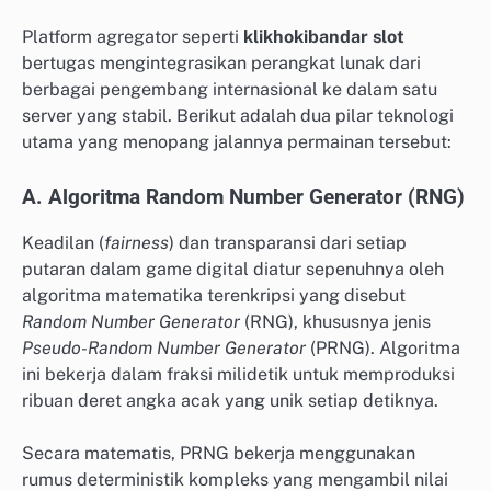
Platform agregator seperti
klikhokibandar slot
bertugas mengintegrasikan perangkat lunak dari
berbagai pengembang internasional ke dalam satu
server yang stabil. Berikut adalah dua pilar teknologi
utama yang menopang jalannya permainan tersebut:
A. Algoritma Random Number Generator (RNG)
Keadilan (
fairness
) dan transparansi dari setiap
putaran dalam game digital diatur sepenuhnya oleh
algoritma matematika terenkripsi yang disebut
Random Number Generator
(RNG), khususnya jenis
Pseudo-Random Number Generator
(PRNG). Algoritma
ini bekerja dalam fraksi milidetik untuk memproduksi
ribuan deret angka acak yang unik setiap detiknya.
Secara matematis, PRNG bekerja menggunakan
rumus deterministik kompleks yang mengambil nilai