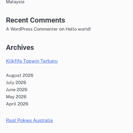
Malaysia
Recent Comments
on
A WordPress Commenter
Hello world!
Archives
Klikfifa Topwin Terbaru
August 2026
July 2026
June 2026
May 2026
April 2026
Real Pokies Australia