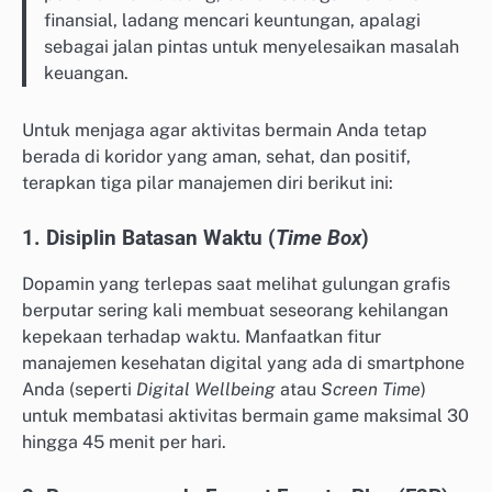
finansial, ladang mencari keuntungan, apalagi
sebagai jalan pintas untuk menyelesaikan masalah
keuangan.
Untuk menjaga agar aktivitas bermain Anda tetap
berada di koridor yang aman, sehat, dan positif,
terapkan tiga pilar manajemen diri berikut ini:
1. Disiplin Batasan Waktu (
Time Box
)
Dopamin yang terlepas saat melihat gulungan grafis
berputar sering kali membuat seseorang kehilangan
kepekaan terhadap waktu. Manfaatkan fitur
manajemen kesehatan digital yang ada di smartphone
Anda (seperti
Digital Wellbeing
atau
Screen Time
)
untuk membatasi aktivitas bermain game maksimal 30
hingga 45 menit per hari.