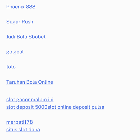
Phoenix 888
Sugar Rush
Judi Bola Sbobet
go goal
toto
Taruhan Bola Online
slot gacor malam ini
slot deposit 5000
slot online deposit pulsa
merpati178
situs slot dana