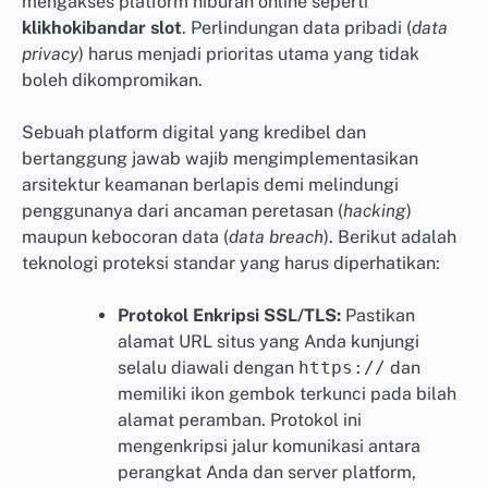
mengakses platform hiburan online seperti
klikhokibandar slot
. Perlindungan data pribadi (
data
privacy
) harus menjadi prioritas utama yang tidak
boleh dikompromikan.
Sebuah platform digital yang kredibel dan
bertanggung jawab wajib mengimplementasikan
arsitektur keamanan berlapis demi melindungi
penggunanya dari ancaman peretasan (
hacking
)
maupun kebocoran data (
data breach
). Berikut adalah
teknologi proteksi standar yang harus diperhatikan:
Protokol Enkripsi SSL/TLS:
Pastikan
alamat URL situs yang Anda kunjungi
selalu diawali dengan
https://
dan
memiliki ikon gembok terkunci pada bilah
alamat peramban. Protokol ini
mengenkripsi jalur komunikasi antara
perangkat Anda dan server platform,