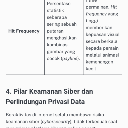
ritme
Persentase
permainan.
Hit
statistik
frequency
yang
seberapa
tinggi
sering sebuah
memberikan
Hit Frequency
putaran
kepuasan visual
menghasilkan
secara berkala
kombinasi
kepada pemain
gambar yang
melalui animasi
cocok (
payline
).
kemenangan
kecil.
4. Pilar Keamanan Siber dan
Perlindungan Privasi Data
Beraktivitas di internet selalu membawa risiko
keamanan siber (
cybersecurity
), tidak terkecuali saat