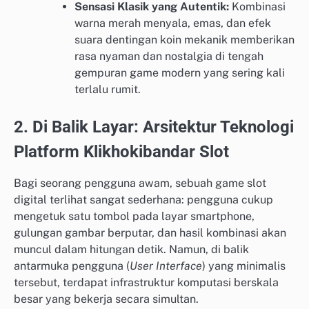
Sensasi Klasik yang Autentik:
Kombinasi
warna merah menyala, emas, dan efek
suara dentingan koin mekanik memberikan
rasa nyaman dan nostalgia di tengah
gempuran game modern yang sering kali
terlalu rumit.
2. Di Balik Layar: Arsitektur Teknologi
Platform Klikhokibandar Slot
Bagi seorang pengguna awam, sebuah game slot
digital terlihat sangat sederhana: pengguna cukup
mengetuk satu tombol pada layar smartphone,
gulungan gambar berputar, dan hasil kombinasi akan
muncul dalam hitungan detik. Namun, di balik
antarmuka pengguna (
User Interface
) yang minimalis
tersebut, terdapat infrastruktur komputasi berskala
besar yang bekerja secara simultan.