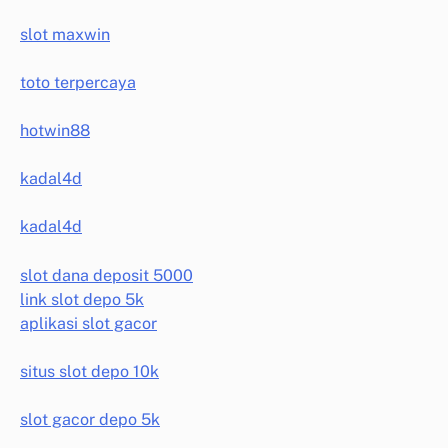
slot maxwin
toto terpercaya
hotwin88
kadal4d
kadal4d
slot dana deposit 5000
link slot depo 5k
aplikasi slot gacor
situs slot depo 10k
slot gacor depo 5k