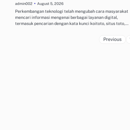
August 5, 2026
admin002
Perkembangan teknologi telah mengubah cara masyarakat
mencari informasi mengenai berbagai layanan digital,
termasuk pencarian dengan kata kunci koitoto, situs toto,…
Previous