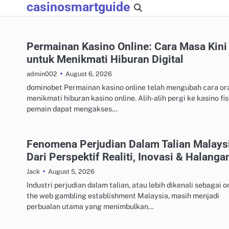
casinosmartguide
Skip
to
content
Permainan Kasino Online: Cara Masa Kini
untuk Menikmati Hiburan Digital
August 6, 2026
admin002
dominobet Permainan kasino online telah mengubah cara or
menikmati hiburan kasino online. Alih-alih pergi ke kasino fis
pemain dapat mengakses…
Fenomena Perjudian Dalam Talian Malays
Dari Perspektif Realiti, Inovasi & Halanga
August 5, 2026
Jack
Industri perjudian dalam talian, atau lebih dikenali sebagai o
the web gambling establishment Malaysia, masih menjadi
perbualan utama yang menimbulkan…