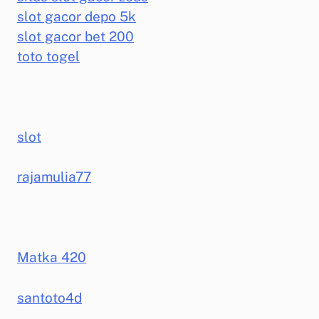
slot gacor depo 5k
slot gacor bet 200
toto togel
slot
rajamulia77
Matka 420
santoto4d