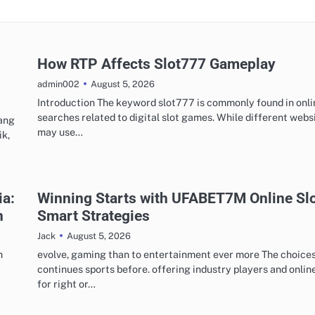
How RTP Affects Slot777 Gameplay
August 5, 2026
admin002
Introduction The keyword slot777 is commonly found in onli
searches related to digital slot games. While different webs
ang
may use…
ik,
ia:
Winning Starts with UFABET7M Online Sl
n
Smart Strategies
August 5, 2026
Jack
n
evolve, gaming than to entertainment ever more The choice
continues sports before. offering industry players and onlin
for right or…