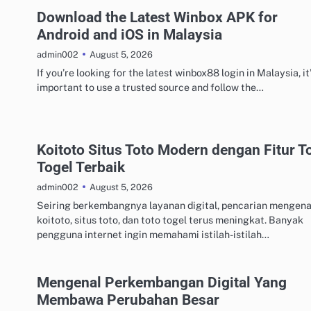
Download the Latest Winbox APK for
Android and iOS in Malaysia
August 5, 2026
admin002
If you’re looking for the latest winbox88 login in Malaysia, it
important to use a trusted source and follow the…
Koitoto Situs Toto Modern dengan Fitur T
Togel Terbaik
August 5, 2026
admin002
Seiring berkembangnya layanan digital, pencarian mengena
koitoto, situs toto, dan toto togel terus meningkat. Banyak
pengguna internet ingin memahami istilah-istilah…
Mengenal Perkembangan Digital Yang
Membawa Perubahan Besar