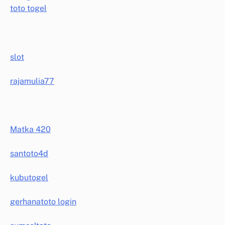
toto togel
slot
rajamulia77
Matka 420
santoto4d
kubutogel
gerhanatoto login