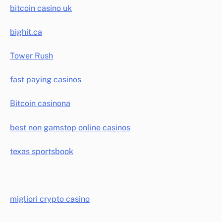
bitcoin casino uk
bighit.ca
Tower Rush
fast paying casinos
Bitcoin casinona
best non gamstop online casinos
texas sportsbook
migliori crypto casino