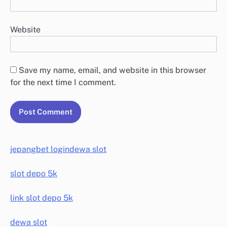
Website
Save my name, email, and website in this browser
for the next time I comment.
jepangbet login
dewa slot
slot depo 5k
link slot depo 5k
dewa slot