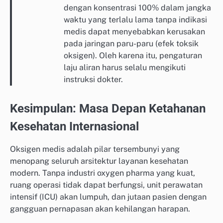
dengan konsentrasi 100% dalam jangka
waktu yang terlalu lama tanpa indikasi
medis dapat menyebabkan kerusakan
pada jaringan paru-paru (efek toksik
oksigen). Oleh karena itu, pengaturan
laju aliran harus selalu mengikuti
instruksi dokter.
Kesimpulan: Masa Depan Ketahanan
Kesehatan Internasional
Oksigen medis adalah pilar tersembunyi yang
menopang seluruh arsitektur layanan kesehatan
modern. Tanpa industri oxygen pharma yang kuat,
ruang operasi tidak dapat berfungsi, unit perawatan
intensif (ICU) akan lumpuh, dan jutaan pasien dengan
gangguan pernapasan akan kehilangan harapan.