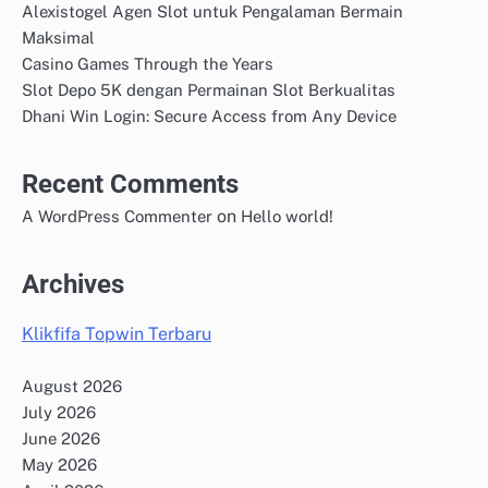
Alexistogel Agen Slot untuk Pengalaman Bermain
Maksimal
Casino Games Through the Years
Slot Depo 5K dengan Permainan Slot Berkualitas
Dhani Win Login: Secure Access from Any Device
Recent Comments
on
A WordPress Commenter
Hello world!
Archives
Klikfifa Topwin Terbaru
August 2026
July 2026
June 2026
May 2026