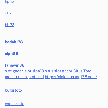
hphp
c67
bb22
badak178
cipit88
fangwin88
slot gacor
.
slot
slot88
situs slot gacor
Situs Toto
macau resmi
slot hoki
https://ninjamusang178.com/
bugistoto
cancertoto