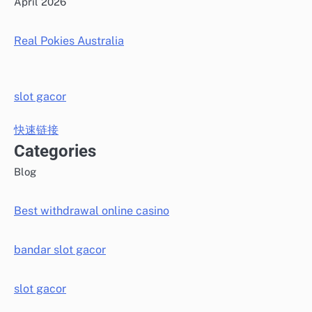
April 2026
Real Pokies Australia
slot gacor
快速链接
Categories
Blog
Best withdrawal online casino
bandar slot gacor
slot gacor