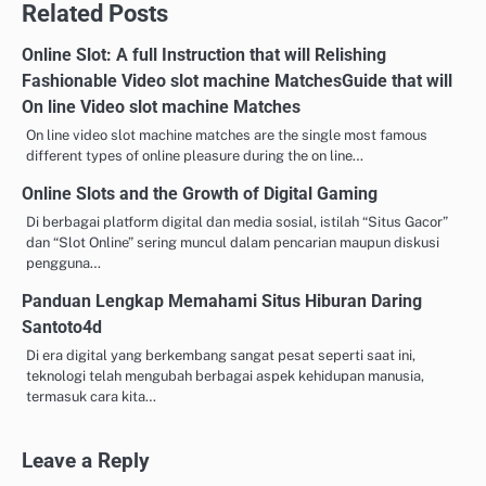
Related Posts
Online Slot: A full Instruction that will Relishing
Fashionable Video slot machine MatchesGuide that will
On line Video slot machine Matches
On line video slot machine matches are the single most famous
different types of online pleasure during the on line…
Online Slots and the Growth of Digital Gaming
Di berbagai platform digital dan media sosial, istilah “Situs Gacor”
dan “Slot Online” sering muncul dalam pencarian maupun diskusi
pengguna…
Panduan Lengkap Memahami Situs Hiburan Daring
Santoto4d
Di era digital yang berkembang sangat pesat seperti saat ini,
teknologi telah mengubah berbagai aspek kehidupan manusia,
termasuk cara kita…
Leave a Reply