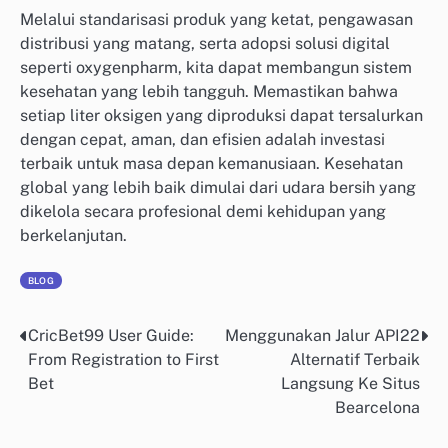
Melalui standarisasi produk yang ketat, pengawasan
distribusi yang matang, serta adopsi solusi digital
seperti oxygenpharm, kita dapat membangun sistem
kesehatan yang lebih tangguh. Memastikan bahwa
setiap liter oksigen yang diproduksi dapat tersalurkan
dengan cepat, aman, dan efisien adalah investasi
terbaik untuk masa depan kemanusiaan. Kesehatan
global yang lebih baik dimulai dari udara bersih yang
dikelola secara profesional demi kehidupan yang
berkelanjutan.
BLOG
CricBet99 User Guide:
Menggunakan Jalur API22
Post
From Registration to First
Alternatif Terbaik
navigation
Bet
Langsung Ke Situs
Bearcelona