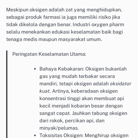
Meskipun oksigen adalah zat yang menghidupkan,
sebagai produk farmasi ia juga memiliki risiko jika
tidak dikelola dengan benar. Industri oxygen pharm
selalu menekankan edukasi keselamatan baik bagi
tenaga medis maupun masyarakat umum.
Peringatan Keselamatan Utama:
Bahaya Kebakaran: Oksigen bukanlah
gas yang mudah terbakar secara
mandiri, tetapi oksigen adalah
oksidator
kuat
. Artinya, keberadaan oksigen
konsentrasi tinggi akan membuat api
kecil menjadi kobaran besar dengan
sangat cepat. Jauhkan tabung oksigen
dari rokok, percikan api, dan
minyak/pelumas.
Toksisitas Oksigen: Menghirup oksigen