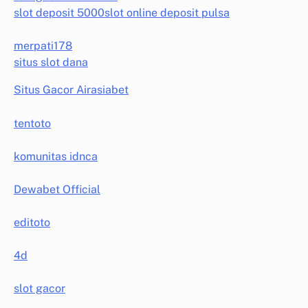
slot deposit 5000
slot online deposit pulsa
merpati178
situs slot dana
Situs Gacor Airasiabet
tentoto
komunitas idnca
Dewabet Official
editoto
4d
slot gacor