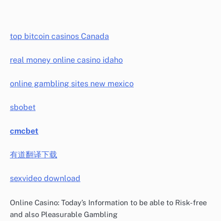
top bitcoin casinos Canada
real money online casino idaho
online gambling sites new mexico
sbobet
cmcbet
有道翻译下载
sexvideo download
Online Casino: Today’s Information to be able to Risk-free
and also Pleasurable Gambling