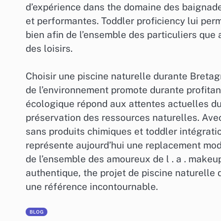
d’expérience dans the domaine des baignades
et performantes. Toddler proficiency lui perm
bien afin de l’ensemble des particuliers que
des loisirs.
Choisir une piscine naturelle durante Bretag
de l’environnement promote durante profitan
écologique répond aux attentes actuelles d
préservation des ressources naturelles. Avec
sans produits chimiques et toddler intégratio
représente aujourd’hui une replacement mode
de l’ensemble des amoureux de l . a . makeu
authentique, the projet de piscine naturell
une référence incontournable.
BLOG