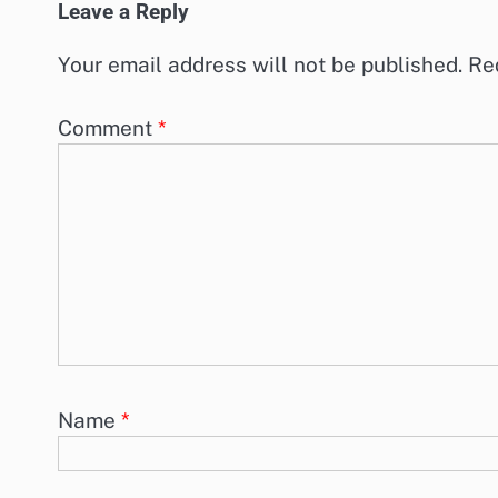
Leave a Reply
Your email address will not be published.
Re
Comment
*
Name
*