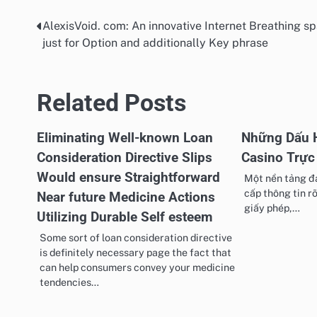
AlexisVoid. com: An innovative Internet Breathing s
Post
just for Option and additionally Key phrase
navigation
Related Posts
Eliminating Well-known Loan
Những Dấu H
Consideration Directive Slips
Casino Trực
Would ensure Straightforward
Một nền tảng đ
cấp thông tin rõ
Near future Medicine Actions
giấy phép,…
Utilizing Durable Self esteem
Some sort of loan consideration directive
is definitely necessary page the fact that
can help consumers convey your medicine
tendencies…