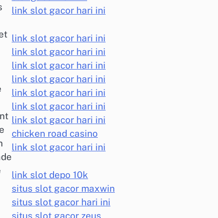
s
link slot gacor hari ini
et
link slot gacor hari ini
link slot gacor hari ini
link slot gacor hari ini
link slot gacor hari ini
e
link slot gacor hari ini
link slot gacor hari ini
nt
link slot gacor hari ini
le
chicken road casino
n
link slot gacor hari ini
ade
e
link slot depo 10k
situs slot gacor maxwin
situs slot gacor hari ini
situs slot gacor zeus