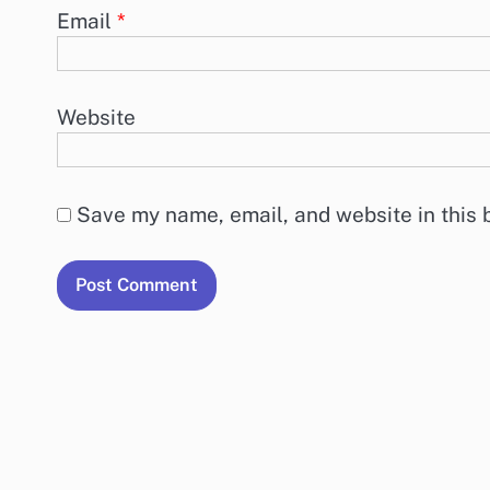
Email
*
Website
Save my name, email, and website in this 