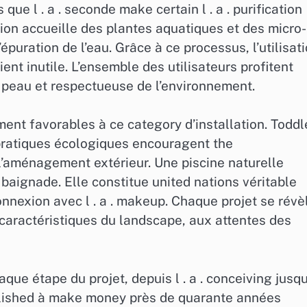
 que l . a . seconde make certain l . a . purification
ion accueille des plantes aquatiques et des micro-
épuration de l’eau. Grâce à ce processus, l’utilisat
ent inutile. L’ensemble des utilisateurs profitent
 . peau et respectueuse de l’environnement.
ement favorables à ce category d’installation. Toddl
pratiques écologiques encouragent the
’aménagement extérieur. Une piscine naturelle
 baignade. Elle constitue united nations véritable
nnexion avec l . a . makeup. Chaque projet se révè
 caractéristiques du landscape, aux attentes des
e étape du projet, depuis l . a . conceiving jusqu
omplished à make money près de quarante années