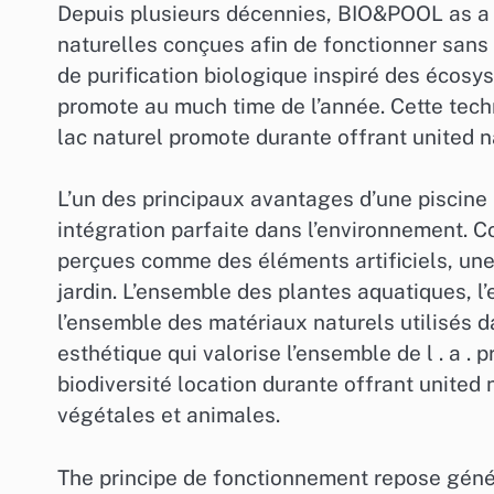
Depuis plusieurs décennies, BIO&POOL as a 
naturelles conçues afin de fonctionner sans
de purification biologique inspiré des écosys
promote au much time de l’année. Cette tech
lac naturel promote durante offrant united 
L’un des principaux avantages d’une piscine 
intégration parfaite dans l’environnement. 
perçues comme des éléments artificiels, une
jardin. L’ensemble des plantes aquatiques, l
l’ensemble des matériaux naturels utilisés 
esthétique qui valorise l’ensemble de l . a . 
biodiversité location durante offrant unite
végétales et animales.
The principe de fonctionnement repose généra