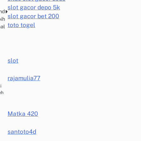
slot gacor depo 5k
and
slot gacor bet 200
ih
toto togel
al
slot
rajamulia77
i
eh
Matka 420
santoto4d