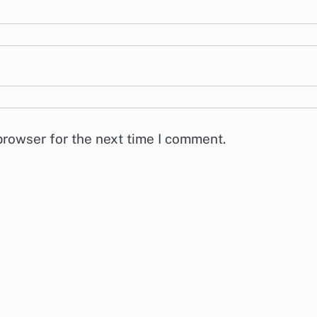
browser for the next time I comment.