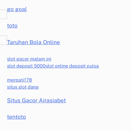
go goal
toto
Taruhan Bola Online
slot gacor malam ini
slot deposit 5000
slot online deposit pulsa
merpati178
situs slot dana
Situs Gacor Airasiabet
tentoto