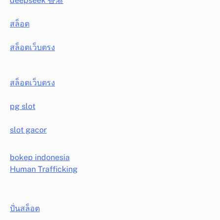
deepseek 香港
สล็อต
สล็อตเว็บตรง
สล็อตเว็บตรง
pg slot
slot gacor
bokep indonesia
Human Trafficking
ปั่นสล็อต