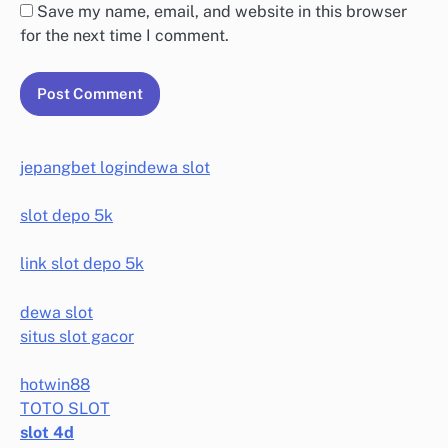
Save my name, email, and website in this browser
for the next time I comment.
jepangbet login
dewa slot
slot depo 5k
link slot depo 5k
dewa slot
situs slot gacor
hotwin88
TOTO SLOT
slot 4d