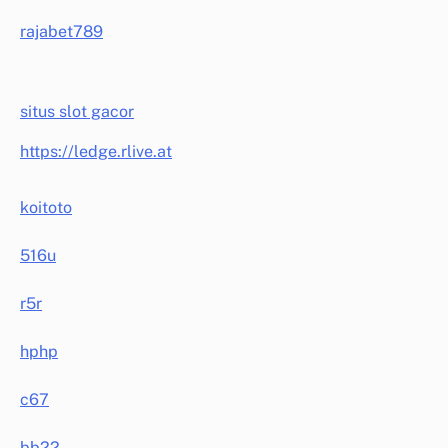
rajabet789
situs slot gacor
https://ledge.rlive.at
koitoto
516u
r5r
hphp
c67
bb22