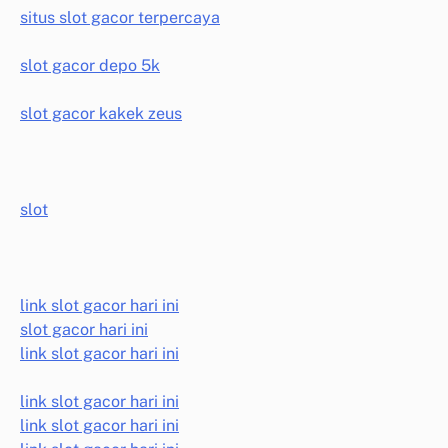
situs slot gacor terpercaya
slot gacor depo 5k
slot gacor kakek zeus
slot
link slot gacor hari ini
slot gacor hari ini
link slot gacor hari ini
link slot gacor hari ini
link slot gacor hari ini