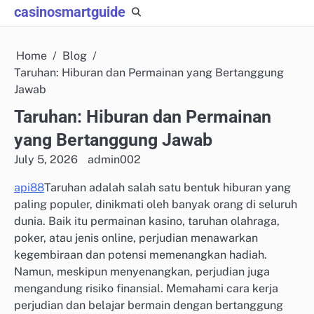
Skip
casinosmartguide
to
content
Home
Blog
Taruhan: Hiburan dan Permainan yang Bertanggung
Jawab
Taruhan: Hiburan dan Permainan
yang Bertanggung Jawab
July 5, 2026
admin002
api88
Taruhan adalah salah satu bentuk hiburan yang
paling populer, dinikmati oleh banyak orang di seluruh
dunia. Baik itu permainan kasino, taruhan olahraga,
poker, atau jenis online, perjudian menawarkan
kegembiraan dan potensi memenangkan hadiah.
Namun, meskipun menyenangkan, perjudian juga
mengandung risiko finansial. Memahami cara kerja
perjudian dan belajar bermain dengan bertanggung