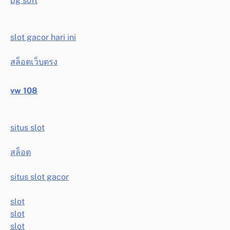
pg soft
slot gacor hari ini
สล็อตเว็บตรง
vw 108
situs slot
สล็อต
situs slot gacor
slot
slot
slot