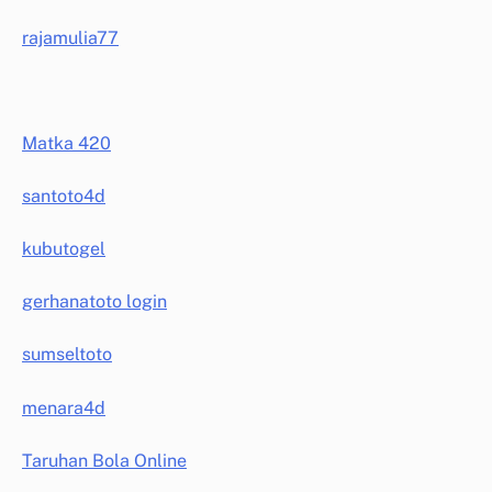
rajamulia77
Matka 420
santoto4d
kubutogel
gerhanatoto login
sumseltoto
menara4d
Taruhan Bola Online