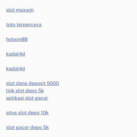
slot maxwin
toto terpercaya
hotwin88
kadal4d
kadal4d
slot dana deposit 5000
link slot depo 5k
aplikasi slot gacor
situs slot depo 10k
slot gacor depo 5k