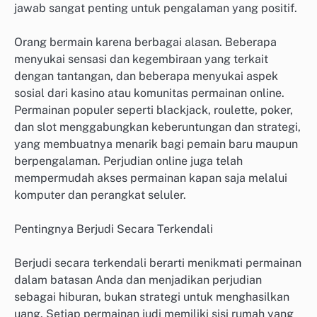
jawab sangat penting untuk pengalaman yang positif.
Orang bermain karena berbagai alasan. Beberapa
menyukai sensasi dan kegembiraan yang terkait
dengan tantangan, dan beberapa menyukai aspek
sosial dari kasino atau komunitas permainan online.
Permainan populer seperti blackjack, roulette, poker,
dan slot menggabungkan keberuntungan dan strategi,
yang membuatnya menarik bagi pemain baru maupun
berpengalaman. Perjudian online juga telah
mempermudah akses permainan kapan saja melalui
komputer dan perangkat seluler.
Pentingnya Berjudi Secara Terkendali
Berjudi secara terkendali berarti menikmati permainan
dalam batasan Anda dan menjadikan perjudian
sebagai hiburan, bukan strategi untuk menghasilkan
uang. Setiap permainan judi memiliki sisi rumah yang