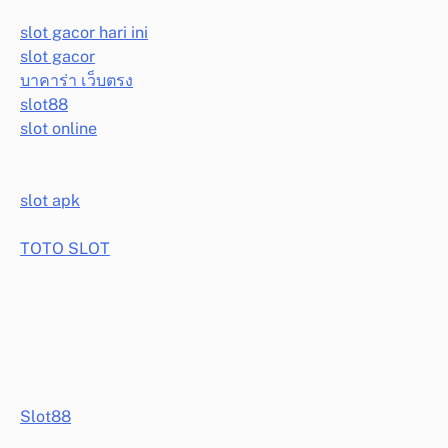
slot gacor hari ini
slot gacor
บาคาร่า เว็บตรง
slot88
slot online
slot apk
TOTO SLOT
Slot88