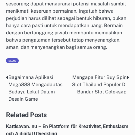
seseorang dapat mengurangi potensi masalah sambil
menikmati keseruan permainan. Ingatlah bahwa
perjudian harus dilihat sebagai bentuk hiburan, bukan
hanya cara pasti untuk mendapatkan uang. Bermain
dengan bertanggung jawab membantu memastikan
bahwa pengalaman tersebut tetap menyenangkan,
aman, dan menyenangkan bagi semua orang.
BLOG
Bagaimana Aplikasi
Mengapa Fitur Buy Spin
Post
Mega888 Mengadaptasi
Slot Thailand Populer Di
navigation
Budaya Lokal Dalam
Bandar Slot Coloksgp
Desain Game
Related Posts
Kattisavan. nu – En Plattform för Kreativitet, Enthusiasm
och A digital Utveckling