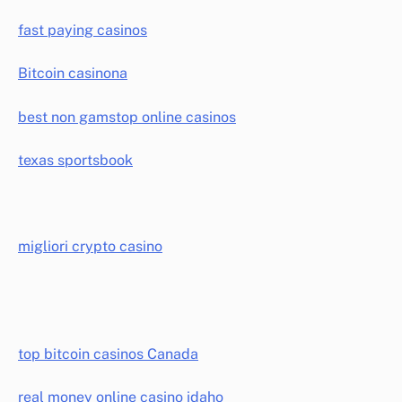
fast paying casinos
Bitcoin casinona
best non gamstop online casinos
texas sportsbook
migliori crypto casino
top bitcoin casinos Canada
real money online casino idaho