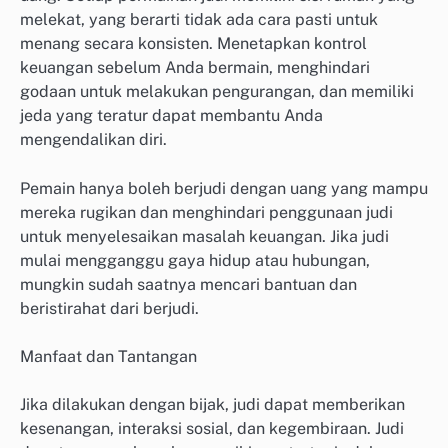
melekat, yang berarti tidak ada cara pasti untuk
menang secara konsisten. Menetapkan kontrol
keuangan sebelum Anda bermain, menghindari
godaan untuk melakukan pengurangan, dan memiliki
jeda yang teratur dapat membantu Anda
mengendalikan diri.
Pemain hanya boleh berjudi dengan uang yang mampu
mereka rugikan dan menghindari penggunaan judi
untuk menyelesaikan masalah keuangan. Jika judi
mulai mengganggu gaya hidup atau hubungan,
mungkin sudah saatnya mencari bantuan dan
beristirahat dari berjudi.
Manfaat dan Tantangan
Jika dilakukan dengan bijak, judi dapat memberikan
kesenangan, interaksi sosial, dan kegembiraan. Judi