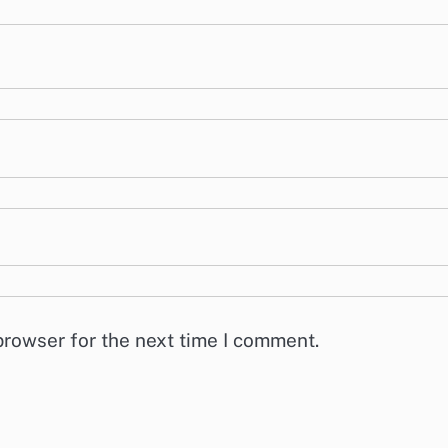
browser for the next time I comment.