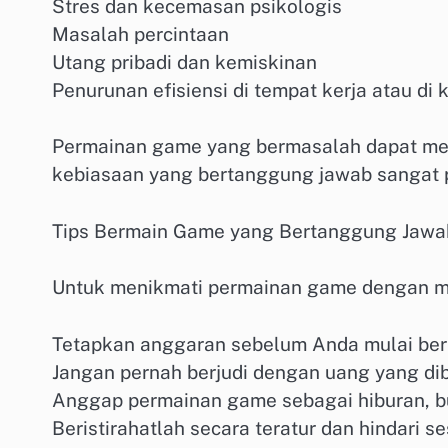
Stres dan kecemasan psikologis
Masalah percintaan
Utang pribadi dan kemiskinan
Penurunan efisiensi di tempat kerja atau di 
Permainan game yang bermasalah dapat mem
kebiasaan yang bertanggung jawab sangat 
Tips Bermain Game yang Bertanggung Jawa
Untuk menikmati permainan game dengan mu
Tetapkan anggaran sebelum Anda mulai ber
Jangan pernah berjudi dengan uang yang di
Anggap permainan game sebagai hiburan, b
Beristirahatlah secara teratur dan hindari 