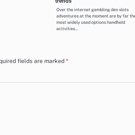
trends
Over the internet gambling den slots
adventures at the moment are by far th
most widely used options handheld
activities…
quired fields are marked
*