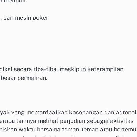
 meliputi:
e, dan mesin poker
rediksi secara tiba-tiba, meskipun keterampilan
 besar permainan.
anyak yang memanfaatkan kesenangan dan adrenal
rapa lainnya melihat perjudian sebagai aktivitas
iskan waktu bersama teman-teman atau bertemu