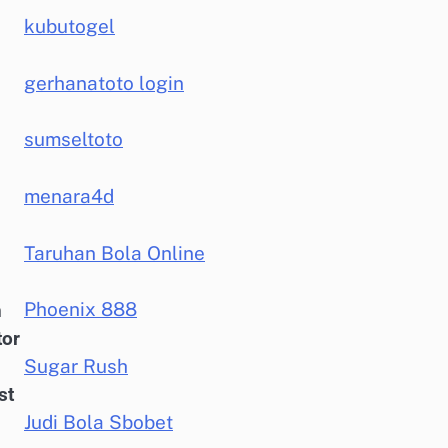
kubutogel
gerhanatoto login
sumseltoto
menara4d
Taruhan Bola Online
Phoenix 888
n
tor
Sugar Rush
st
Judi Bola Sbobet