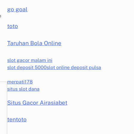
go goal
e
toto
Taruhan Bola Online
slot gacor malam ini
slot deposit 5000
slot online deposit pulsa
merpati178
situs slot dana
Situs Gacor Airasiabet
tentoto