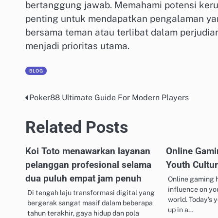
bertanggung jawab. Memahami potensi keru
penting untuk mendapatkan pengalaman ya
bersama teman atau terlibat dalam perjudia
menjadi prioritas utama.
BLOG
Poker88 Ultimate Guide For Modern Players
Post
navigation
Related Posts
Koi Toto menawarkan layanan
Online Gami
pelanggan profesional selama
Youth Cultu
dua puluh empat jam penuh
Online gaming 
influence on yo
Di tengah laju transformasi digital yang
world. Today’s
bergerak sangat masif dalam beberapa
up in a…
tahun terakhir, gaya hidup dan pola