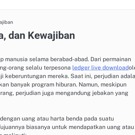
ajiban
a, dan Kewajiban
dup manusia selama berabad-abad. Dari permainan
ang-orang selalu terpesona
ledger live download
ol
keberuntungan mereka. Saat ini, perjudian adal
arkan banyak program hiburan. Namun, meskipun
orang, perjudian juga mengandung jebakan yang
o dengan uang atau harta benda pada suatu
 Tujuannya biasanya untuk mendapatkan uang atau