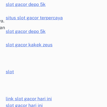
slot gacor depo 5k
situs slot gacor terpercaya
a.
han
slot gacor depo 5k
slot gacor kakek zeus
u
slot
link slot gacor hari ini
slot gacor hari ini