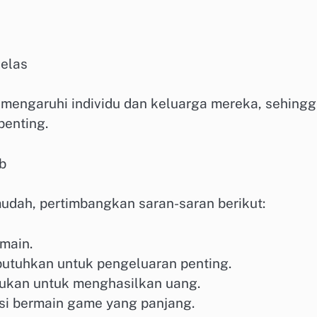
kelas
engaruhi individu dan keluarga mereka, sehing
penting.
b
dah, pertimbangkan saran-saran berikut:
main.
butuhkan untuk pengeluaran penting.
ukan untuk menghasilkan uang.
sesi bermain game yang panjang.