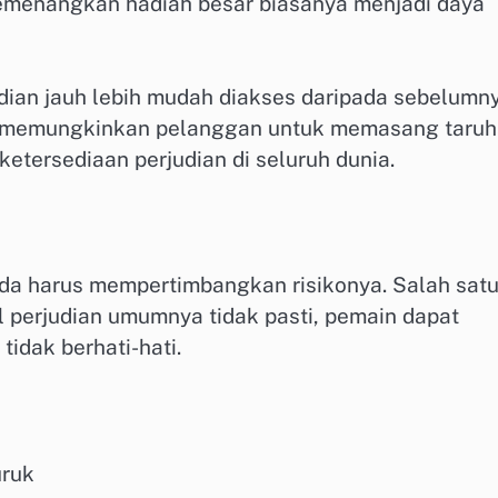
memenangkan hadiah besar biasanya menjadi daya
dian jauh lebih mudah diakses daripada sebelumny
ler memungkinkan pelanggan untuk memasang taru
etersediaan perjudian di seluruh dunia.
da harus mempertimbangkan risikonya. Salah sat
il perjudian umumnya tidak pasti, pemain dapat
idak berhati-hati.
uruk