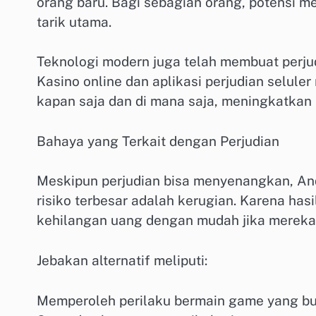
orang baru. Bagi sebagian orang, potensi 
tarik utama.
Teknologi modern juga telah membuat perju
Kasino online dan aplikasi perjudian selu
kapan saja dan di mana saja, meningkatkan k
Bahaya yang Terkait dengan Perjudian
Meskipun perjudian bisa menyenangkan, An
risiko terbesar adalah kerugian. Karena has
kehilangan uang dengan mudah jika mereka t
Jebakan alternatif meliputi:
Memperoleh perilaku bermain game yang b