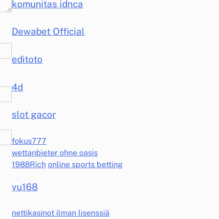
komunitas idnca
Dewabet Official
editoto
4d
slot gacor
fokus777
wettanbieter ohne oasis
1988Rich
online sports betting
vu168
nettikasinot ilman lisenssiä