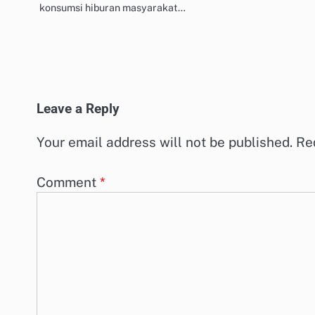
konsumsi hiburan masyarakat…
Leave a Reply
Your email address will not be published.
Re
Comment
*