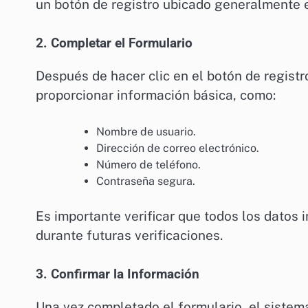
un botón de registro ubicado generalmente en
2. Completar el Formulario
Después de hacer clic en el botón de regist
proporcionar información básica, como:
Nombre de usuario.
Dirección de correo electrónico.
Número de teléfono.
Contraseña segura.
Es importante verificar que todos los datos
durante futuras verificaciones.
3. Confirmar la Información
Una vez completado el formulario, el sistem