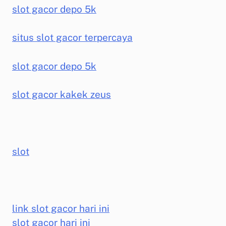
slot gacor depo 5k
situs slot gacor terpercaya
slot gacor depo 5k
slot gacor kakek zeus
slot
link slot gacor hari ini
slot gacor hari ini