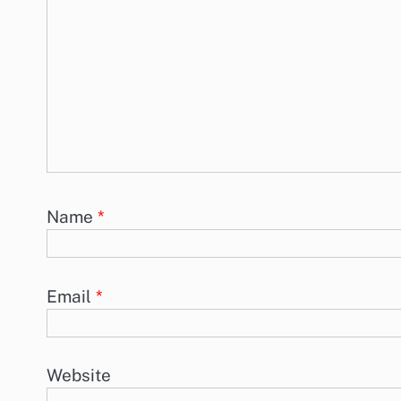
Name
*
Email
*
Website