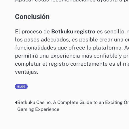
Conclusión
El proceso de
Betkuku registro
es sencillo, 
los pasos adecuados, es posible crear una c
funcionalidades que ofrece la plataforma. 
permitirá una experiencia más confiable y pr
completar el registro correctamente es el m
ventajas.
BLOG
Betkuku Casino: A Complete Guide to an Exciting On
Post
Gaming Experience
navigation