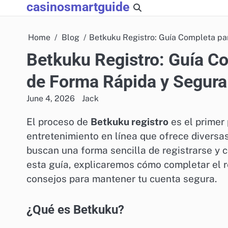
casinosmartguide
Skip
to
content
Home
Blog
Betkuku Registro: Guía Completa pa
Betkuku Registro: Guía C
de Forma Rápida y Segura
June 4, 2026
Jack
El proceso de
Betkuku registro
es el primer
entretenimiento en línea que ofrece diversa
buscan una forma sencilla de registrarse y 
esta guía, explicaremos cómo completar el re
consejos para mantener tu cuenta segura.
¿Qué es Betkuku?