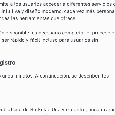
ite a los usuarios acceder a diferentes servicios 
az intuitiva y diseño moderno, cada vez más person
todas las herramientas que ofrece.
ón disponible, es necesario completar el proceso 
 ser rápido y fácil incluso para usuarios sin
gistro
o unos minutos. A continuación, se describen los
 web oficial de Betkuku. Una vez dentro, encontrará