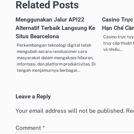
Related Posts
Menggunakan Jalur API22
Casino Trực
Alternatif Terbaik Langsung Ke
Hạn Chế Cầ
Situs Bearcelona
Casino trực tu
truy cập thuận 
Perkembangan teknologi digital telah
và nhiều…
mengubah secara revolusioner cara
masyarakat dalam mengakses hiburan,
informasi, dan platform produktivitas. Di
tengah menjamurnya berbagai…
Leave a Reply
Your email address will not be published.
Re
Comment
*