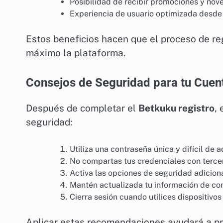
Posibilidad de recibir promociones y nov
Experiencia de usuario optimizada desde
Estos beneficios hacen que el proceso de re
máximo la plataforma.
Consejos de Seguridad para tu Cuen
Después de completar el
Betkuku registro
,
seguridad:
Utiliza una contraseña única y difícil de ad
No compartas tus credenciales con terce
Activa las opciones de seguridad adiciona
Mantén actualizada tu información de co
Cierra sesión cuando utilices dispositivo
Aplicar estas recomendaciones ayudará a pro