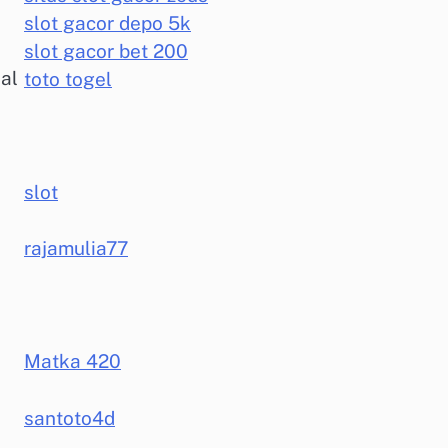
slot gacor depo 5k
slot gacor bet 200
al
toto togel
slot
rajamulia77
Matka 420
santoto4d