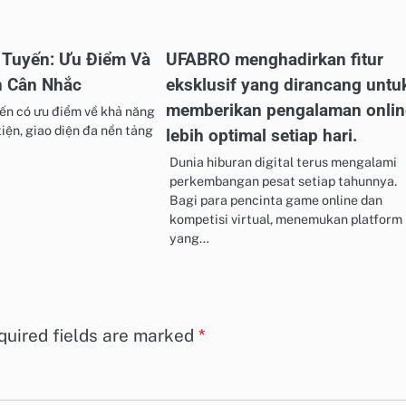
 Tuyến: Ưu Điểm Và
UFABRO menghadirkan fitur
n Cân Nhắc
eksklusif yang dirancang untu
memberikan pengalaman onlin
yến có ưu điểm về khả năng
tiện, giao diện đa nền tảng
lebih optimal setiap hari.
Dunia hiburan digital terus mengalami
perkembangan pesat setiap tahunnya.
Bagi para pencinta game online dan
kompetisi virtual, menemukan platform
yang…
quired fields are marked
*