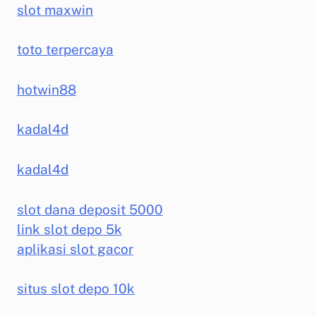
slot maxwin
toto terpercaya
hotwin88
kadal4d
kadal4d
slot dana deposit 5000
link slot depo 5k
aplikasi slot gacor
situs slot depo 10k