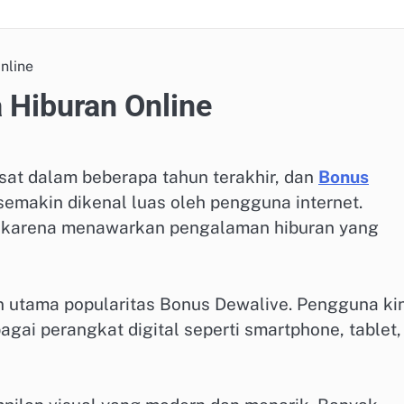
nline
 Hiburan Online
sat dalam beberapa tahun terakhir, dan
Bonus
emakin dikenal luas oleh pengguna internet.
e karena menawarkan pengalaman hiburan yang
 utama popularitas Bonus Dewalive. Pengguna kin
agai perangkat digital seperti smartphone, tablet,