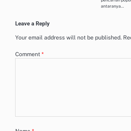
antaranya…
Leave a Reply
Your email address will not be published.
Re
Comment
*