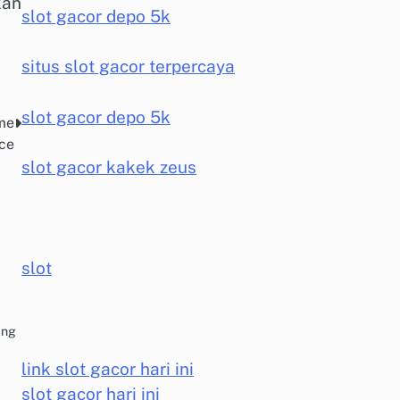
kan
slot gacor depo 5k
situs slot gacor terpercaya
slot gacor depo 5k
ame
ce
slot gacor kakek zeus
slot
ing
link slot gacor hari ini
slot gacor hari ini