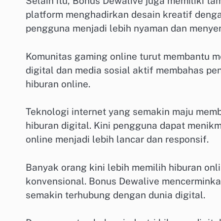
Selain itu, Bonus Dewalive juga memiliki t
platform menghadirkan desain kreatif deng
pengguna menjadi lebih nyaman dan menye
Komunitas gaming online turut membantu m
digital dan media sosial aktif membahas p
hiburan online.
Teknologi internet yang semakin maju mem
hiburan digital. Kini pengguna dapat menik
online menjadi lebih lancar dan responsif.
Banyak orang kini lebih memilih hiburan onl
konvensional. Bonus Dewalive mencerminka
semakin terhubung dengan dunia digital.