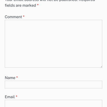
fields are marked
*
Comment
*
Name
*
Email
*