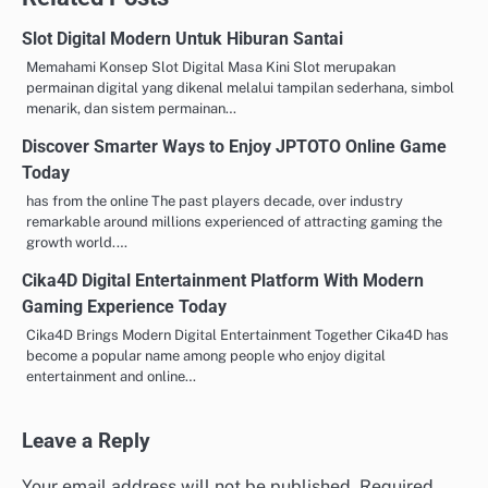
Slot Digital Modern Untuk Hiburan Santai
Memahami Konsep Slot Digital Masa Kini Slot merupakan
permainan digital yang dikenal melalui tampilan sederhana, simbol
menarik, dan sistem permainan…
Discover Smarter Ways to Enjoy JPTOTO Online Game
Today
has from the online The past players decade, over industry
remarkable around millions experienced of attracting gaming the
growth world.…
Cika4D Digital Entertainment Platform With Modern
Gaming Experience Today
Cika4D Brings Modern Digital Entertainment Together Cika4D has
become a popular name among people who enjoy digital
entertainment and online…
Leave a Reply
Your email address will not be published.
Required