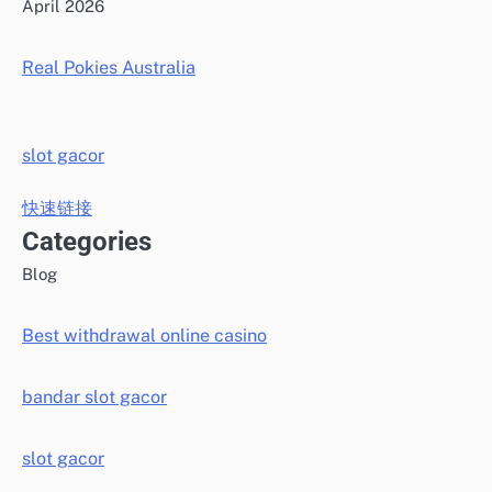
April 2026
Real Pokies Australia
slot gacor
快速链接
Categories
Blog
Best withdrawal online casino
bandar slot gacor
slot gacor