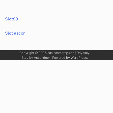
Slot88
Slot gacor
Copyright © 2026
casinosmartguide
| Odyssey
Blog by
Ascendoor
| Powered by
WordPress
.