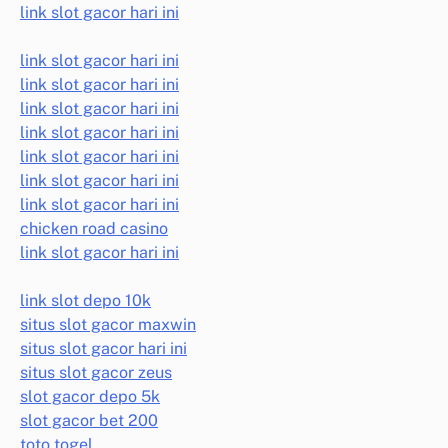
link slot gacor hari ini
link slot gacor hari ini
link slot gacor hari ini
link slot gacor hari ini
link slot gacor hari ini
link slot gacor hari ini
link slot gacor hari ini
link slot gacor hari ini
chicken road casino
link slot gacor hari ini
link slot depo 10k
situs slot gacor maxwin
situs slot gacor hari ini
situs slot gacor zeus
slot gacor depo 5k
slot gacor bet 200
toto togel