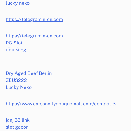
lucky neko
https://telegramin-cn.com
https://telegramin-cn.com
PG Slot
เว็บแท้ pg
Dry Aged Beef Berlin
ZEUS222
Lucky Neko
https://www.carsoncityantiquemall.com/contact-3
janji33 link
slot gacor