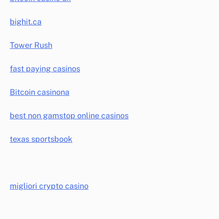
bighit.ca
Tower Rush
fast paying casinos
Bitcoin casinona
best non gamstop online casinos
texas sportsbook
migliori crypto casino