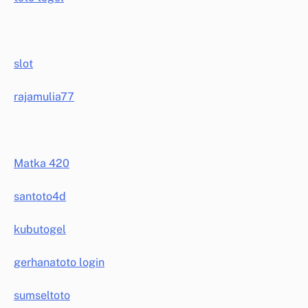
slot
rajamulia77
Matka 420
santoto4d
kubutogel
gerhanatoto login
sumseltoto