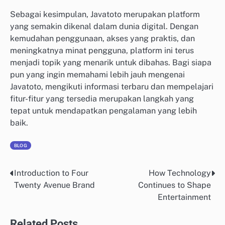
Sebagai kesimpulan, Javatoto merupakan platform
yang semakin dikenal dalam dunia digital. Dengan
kemudahan penggunaan, akses yang praktis, dan
meningkatnya minat pengguna, platform ini terus
menjadi topik yang menarik untuk dibahas. Bagi siapa
pun yang ingin memahami lebih jauh mengenai
Javatoto, mengikuti informasi terbaru dan mempelajari
fitur-fitur yang tersedia merupakan langkah yang
tepat untuk mendapatkan pengalaman yang lebih
baik.
BLOG
Introduction to Four
How Technology
Post
Twenty Avenue Brand
Continues to Shape
navigation
Entertainment
Related Posts