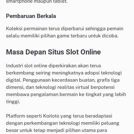
smartphone maupun tablet.
Pembaruan Berkala
Koleksi permainan terus diperbarui sehingga pemain
selalu memiliki pilihan game terbaru untuk dicoba.
Masa Depan Situs Slot Online
Industri slot online diperkirakan akan terus
berkembang seiring meningkatnya adopsi teknologi
digital. Penggunaan kecerdasan buatan, grafis tiga
dimensi, dan teknologi realitas virtual berpotensi
membawa pengalaman bermain ke tingkat yang lebih
tinggi.
Platform seperti Koitoto yang terus beradaptasi
dengan perkembangan teknologi memiliki peluang
besar untuk tetap menjadi pilihan utama para