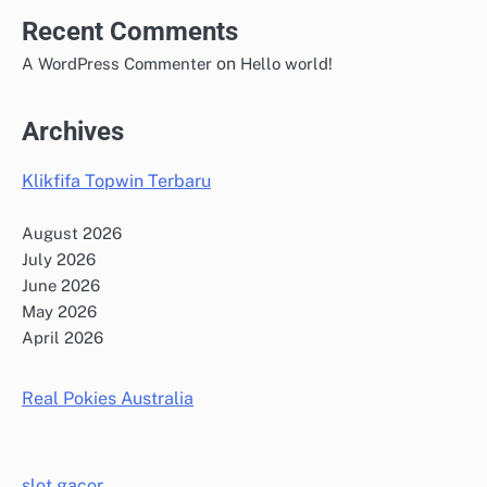
Recent Comments
on
A WordPress Commenter
Hello world!
Archives
Klikfifa Topwin Terbaru
August 2026
July 2026
June 2026
May 2026
April 2026
Real Pokies Australia
slot gacor