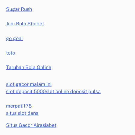
Sugar Rush
Judi Bola Sbobet
go goal
toto
Taruhan Bola Online
slot gacor malam ini
slot deposit 5000
slot online deposit pulsa
merpati178
situs slot dana
Situs Gacor Airasiabet