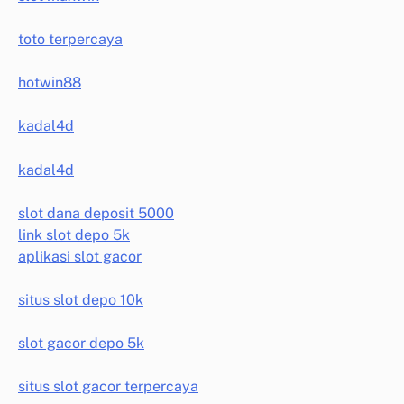
toto terpercaya
hotwin88
kadal4d
kadal4d
slot dana deposit 5000
link slot depo 5k
aplikasi slot gacor
situs slot depo 10k
slot gacor depo 5k
situs slot gacor terpercaya