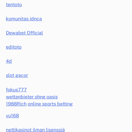
tentoto
komunitas idnca
Dewabet Official
editoto
4d
slot gacor
fokus777
wettanbieter ohne oasis
1988Rich
online sports betting
vu168
nettikasinot ilman lisenssiä