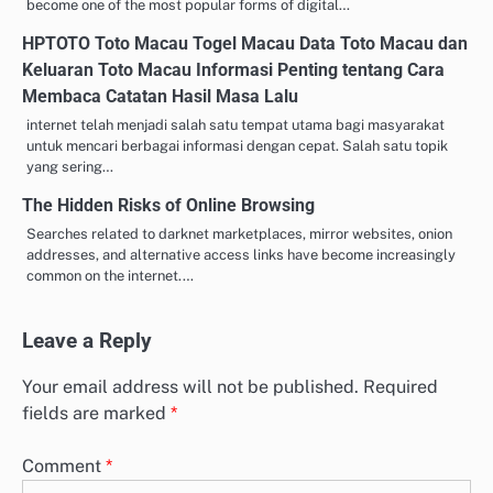
become one of the most popular forms of digital…
HPTOTO Toto Macau Togel Macau Data Toto Macau dan
Keluaran Toto Macau Informasi Penting tentang Cara
Membaca Catatan Hasil Masa Lalu
internet telah menjadi salah satu tempat utama bagi masyarakat
untuk mencari berbagai informasi dengan cepat. Salah satu topik
yang sering…
The Hidden Risks of Online Browsing
Searches related to darknet marketplaces, mirror websites, onion
addresses, and alternative access links have become increasingly
common on the internet.…
Leave a Reply
Your email address will not be published.
Required
fields are marked
*
Comment
*