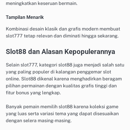
meningkatkan keseruan bermain.
Tampilan Menarik
Kombinasi desain klasik dan grafis modern membuat
slot777 tetap relevan dan diminati hingga sekarang.
Slot88 dan Alasan Kepopulerannya
Selain slot777, kategori slot88 juga menjadi salah satu
yang paling populer di kalangan penggemar slot
online. Slot88 dikenal karena menghadirkan beragam
pilihan permainan dengan kualitas grafis tinggi dan
fitur bonus yang lengkap.
Banyak pemain memilih slot88 karena koleksi game
yang luas serta variasi tema yang dapat disesuaikan
dengan selera masing-masing.