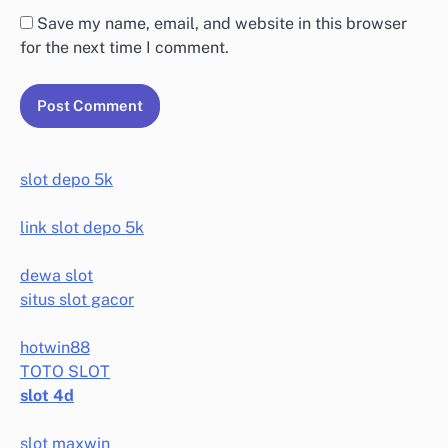
Save my name, email, and website in this browser
for the next time I comment.
slot depo 5k
link slot depo 5k
dewa slot
situs slot gacor
hotwin88
TOTO SLOT
slot 4d
slot maxwin