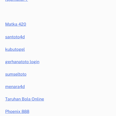
Matka 420
santoto4d
kubutogel
gerhanatoto login
sumseltoto
menara4d
Taruhan Bola Online
Phoenix 888