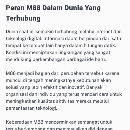
Peran M88 Dalam Dunia Yang
Terhubung
Dunia saat ini semakin terhubung melalui internet dan
teknologi digital. Informasi dapat berpindah dari satu
tempat ke tempat lain hanya dalam hitungan detik.
Kondisi ini menciptakan lingkungan yang sangat
mendukung perkembangan berbagai ide baru.
M88 menjadi bagian dari perubahan tersebut karena
muncul di tengah meningkatnya kebutuhan akan
solusi yang lebih efektif dan inovatif. Banyak
organisasi dan individu yang terus mencari cara untuk
meningkatkan kualitas aktivitas mereka melalui
pemanfaatan teknologi.
Keberadaan M88 mencerminkan semangat untuk
terus berkembang dan menyesuaikan diri dengan