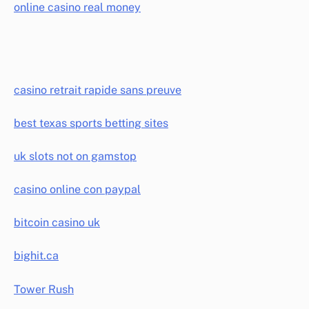
online casino real money
casino retrait rapide sans preuve
best texas sports betting sites
uk slots not on gamstop
casino online con paypal
bitcoin casino uk
bighit.ca
Tower Rush