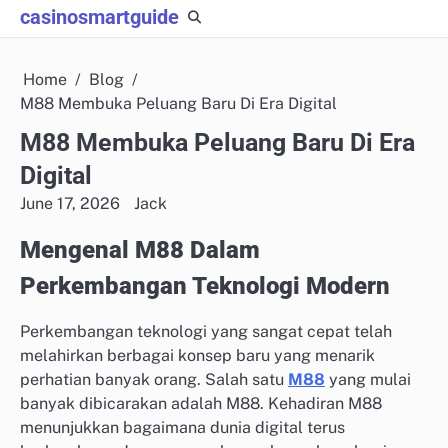
Skip
casinosmartguide
to
content
Home
Blog
M88 Membuka Peluang Baru Di Era Digital
M88 Membuka Peluang Baru Di Era
Digital
June 17, 2026
Jack
Mengenal M88 Dalam
Perkembangan Teknologi Modern
Perkembangan teknologi yang sangat cepat telah
melahirkan berbagai konsep baru yang menarik
perhatian banyak orang. Salah satu
M88
yang mulai
banyak dibicarakan adalah M88. Kehadiran M88
menunjukkan bagaimana dunia digital terus