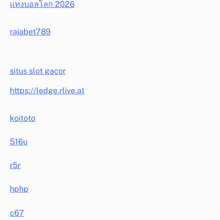
แทงบอลโลก 2026
rajabet789
situs slot gacor
https://ledge.rlive.at
koitoto
516u
r5r
hphp
c67