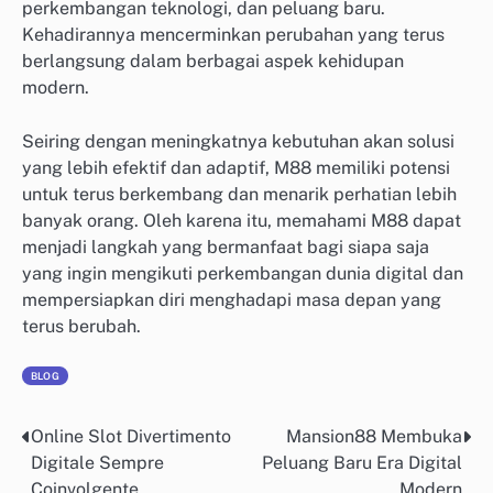
perkembangan teknologi, dan peluang baru.
Kehadirannya mencerminkan perubahan yang terus
berlangsung dalam berbagai aspek kehidupan
modern.
Seiring dengan meningkatnya kebutuhan akan solusi
yang lebih efektif dan adaptif, M88 memiliki potensi
untuk terus berkembang dan menarik perhatian lebih
banyak orang. Oleh karena itu, memahami M88 dapat
menjadi langkah yang bermanfaat bagi siapa saja
yang ingin mengikuti perkembangan dunia digital dan
mempersiapkan diri menghadapi masa depan yang
terus berubah.
BLOG
Online Slot Divertimento
Mansion88 Membuka
Post
Digitale Sempre
Peluang Baru Era Digital
navigation
Coinvolgente
Modern