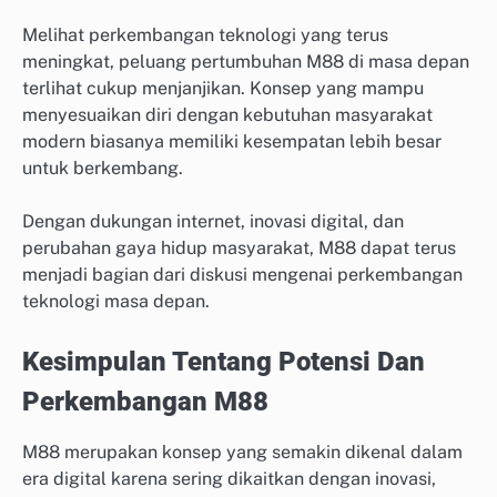
Melihat perkembangan teknologi yang terus
meningkat, peluang pertumbuhan M88 di masa depan
terlihat cukup menjanjikan. Konsep yang mampu
menyesuaikan diri dengan kebutuhan masyarakat
modern biasanya memiliki kesempatan lebih besar
untuk berkembang.
Dengan dukungan internet, inovasi digital, dan
perubahan gaya hidup masyarakat, M88 dapat terus
menjadi bagian dari diskusi mengenai perkembangan
teknologi masa depan.
Kesimpulan Tentang Potensi Dan
Perkembangan M88
M88 merupakan konsep yang semakin dikenal dalam
era digital karena sering dikaitkan dengan inovasi,