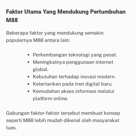
Faktor Utama Yang Mendukung Pertumbuhan
M88
Beberapa faktor yang mendukung semakin
populernya M88 antara lain:
Perkembangan teknologi yang pesat.
Meningkatnya penggunaan internet
global.
Kebutuhan terhadap inovasi modern.
Ketertarikan pada tren digital baru.
Kemudahan akses informasi melalui
platform online.
Gabungan faktor-faktor tersebut membuat konsep
seperti M88 lebih mudah dikenal oleh masyarakat
luas.