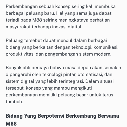
Perkembangan sebuah konsep sering kali membuka
berbagai peluang baru. Hal yang sama juga dapat
terjadi pada M88 seiring meningkatnya perhatian
masyarakat terhadap inovasi digital.
Peluang tersebut dapat muncul dalam berbagai
bidang yang berkaitan dengan teknologi, komunikasi,
produktivitas, dan pengembangan sistem modern.
Banyak ahli percaya bahwa masa depan akan semakin
dipengaruhi oleh teknologi pintar, otomatisasi, dan
sistem digital yang lebih terintegrasi. Dalam situasi
tersebut, konsep yang mampu mengikuti
perkembangan memiliki peluang besar untuk terus
tumbuh.
Bidang Yang Berpotensi Berkembang Bersama
M88