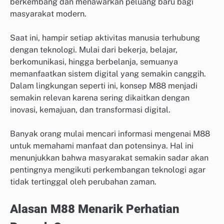
berkembang dan menawarkan peluang baru bagi
masyarakat modern.
Saat ini, hampir setiap aktivitas manusia terhubung
dengan teknologi. Mulai dari bekerja, belajar,
berkomunikasi, hingga berbelanja, semuanya
memanfaatkan sistem digital yang semakin canggih.
Dalam lingkungan seperti ini, konsep M88 menjadi
semakin relevan karena sering dikaitkan dengan
inovasi, kemajuan, dan transformasi digital.
Banyak orang mulai mencari informasi mengenai M88
untuk memahami manfaat dan potensinya. Hal ini
menunjukkan bahwa masyarakat semakin sadar akan
pentingnya mengikuti perkembangan teknologi agar
tidak tertinggal oleh perubahan zaman.
Alasan M88 Menarik Perhatian