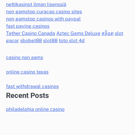
nettikasinot ilman lisenssiä
non gamstop curacao casino sites
non gamstop casinos with paypal
fast paying casinos
Tether Casino Canada
Aztec Gems Deluxe
สล็อต
slot
gacor
sbobet88
slot88
toto slot 4d
casino non aams
online casino texas
fast withdrawal casinos
Recent Posts
philadelphia online casino