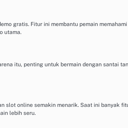
emo gratis. Fitur ini membantu pemain memahami
o utama.
arena itu, penting untuk bermain dengan santai ta
lot online semakin menarik. Saat ini banyak fit
n lebih seru.