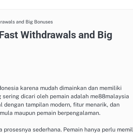
drawals and Big Bonuses
Fast Withdrawals and Big
ndonesia karena mudah dimainkan dan memiliki
 sering dicari oleh pemain adalah me88malaysia
l dengan tampilan modern, fitur menarik, dan
emula maupun pemain berpengalaman.
a prosesnya sederhana. Pemain hanya perlu memil