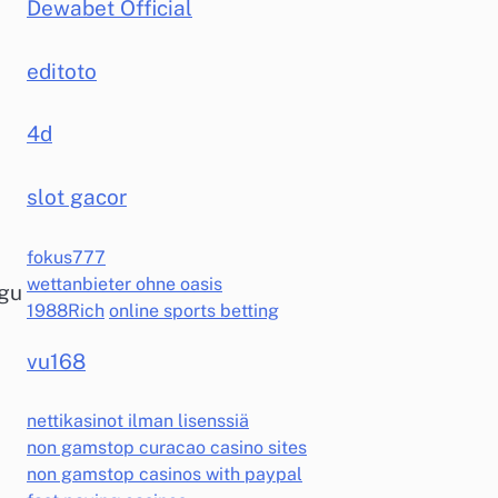
Dewabet Official
editoto
4d
slot gacor
fokus777
wettanbieter ohne oasis
ggu
1988Rich
online sports betting
vu168
nettikasinot ilman lisenssiä
non gamstop curacao casino sites
non gamstop casinos with paypal