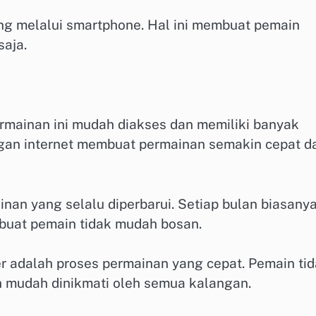
ung melalui smartphone. Hal ini membuat pemain
saja.
ermainan ini mudah diakses dan memiliki banyak
angan internet membuat permainan semakin cepat d
nan yang selalu diperbarui. Setiap bulan biasany
mbuat pemain tidak mudah bosan.
er adalah proses permainan yang cepat. Pemain ti
h mudah dinikmati oleh semua kalangan.