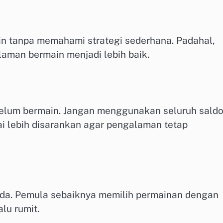
n tanpa memahami strategi sederhana. Padahal,
aman bermain menjadi lebih baik.
elum bermain. Jangan menggunakan seluruh sald
i lebih disarankan agar pengalaman tetap
beda. Pemula sebaiknya memilih permainan dengan
lu rumit.