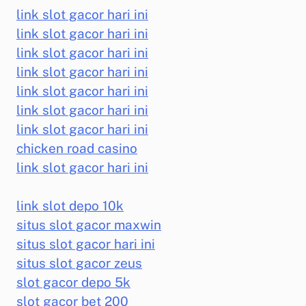
link slot gacor hari ini
link slot gacor hari ini
link slot gacor hari ini
link slot gacor hari ini
link slot gacor hari ini
link slot gacor hari ini
link slot gacor hari ini
chicken road casino
o
link slot gacor hari ini
link slot depo 10k
situs slot gacor maxwin
situs slot gacor hari ini
situs slot gacor zeus
slot gacor depo 5k
slot gacor bet 200