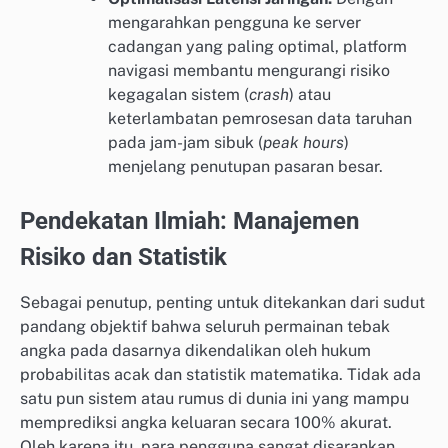
mengarahkan pengguna ke server
cadangan yang paling optimal, platform
navigasi membantu mengurangi risiko
kegagalan sistem (
crash
) atau
keterlambatan pemrosesan data taruhan
pada jam-jam sibuk (
peak hours
)
menjelang penutupan pasaran besar.
Pendekatan Ilmiah: Manajemen
Risiko dan Statistik
Sebagai penutup, penting untuk ditekankan dari sudut
pandang objektif bahwa seluruh permainan tebak
angka pada dasarnya dikendalikan oleh hukum
probabilitas acak dan statistik matematika. Tidak ada
satu pun sistem atau rumus di dunia ini yang mampu
memprediksi angka keluaran secara 100% akurat.
Oleh karena itu, para pengguna sangat disarankan