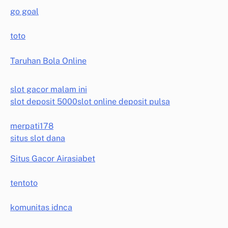
go goal
toto
Taruhan Bola Online
slot gacor malam ini
slot deposit 5000
slot online deposit pulsa
merpati178
situs slot dana
Situs Gacor Airasiabet
tentoto
komunitas idnca