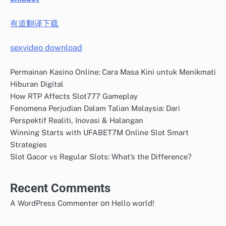
有道翻译下载
sexvideo download
Permainan Kasino Online: Cara Masa Kini untuk Menikmati
Hiburan Digital
How RTP Affects Slot777 Gameplay
Fenomena Perjudian Dalam Talian Malaysia: Dari
Perspektif Realiti, Inovasi & Halangan
Winning Starts with UFABET7M Online Slot Smart
Strategies
Slot Gacor vs Regular Slots: What’s the Difference?
Recent Comments
on
A WordPress Commenter
Hello world!