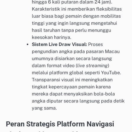
hingga 6 kali putaran dalam 24 jam).
Karakteristik ini memberikan fleksibilitas
luar biasa bagi pemain dengan mobilitas
tinggi yang ingin langsung mengetahui
hasil taruhan tanpa perlu menunggu
keesokan harinya.
Sistem Live Draw Visual:
Proses
pengundian angka pada pasaran Macau
umumnya disiarkan secara langsung
dalam format video (
live streaming
)
melalui platform global seperti YouTube.
Transparansi visual ini meningkatkan
tingkat kepercayaan pemain karena
mereka dapat menyaksikan bola-bola
angka diputar secara langsung pada detik
yang sama.
Peran Strategis Platform Navigasi