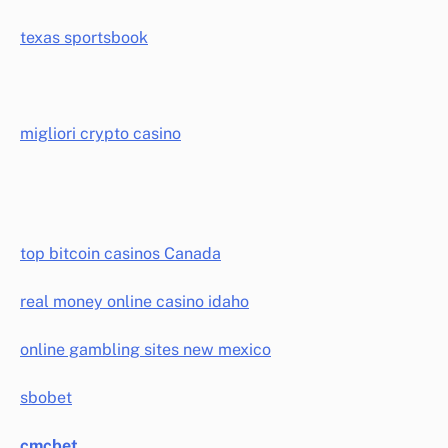
texas sportsbook
migliori crypto casino
top bitcoin casinos Canada
real money online casino idaho
online gambling sites new mexico
sbobet
cmcbet