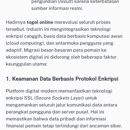
pengundian (
result
) karena keterbatasan
sumber informasi resmi.
Hadirnya
togel online
merevolusi seluruh proses
tersebut. Industri ini mengintegrasikan teknologi
enkripsi canggih, basis data berbasis komputasi awan
(
cloud computing
), dan antarmuka pengguna yang
adaptif. Migrasi besar-besaran para pemain ke
ekosistem digital ini didorong oleh beberapa faktor
keunggulan utama:
1. Keamanan Data Berbasis Protokol Enkripsi
Platform digital modern memanfaatkan teknologi
enkripsi SSL (
Secure Sockets Layer
) untuk
mengamankan seluruh jalur komunikasi data antara
perangkat pengguna dan server pusat. Hal ini
memastikan bahwa data pribadi dan informasi
finansial pemain tetap terlindungi dari ancaman siber.