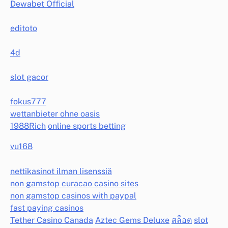
Dewabet Official
editoto
4d
slot gacor
fokus777
wettanbieter ohne oasis
1988Rich
online sports betting
vu168
nettikasinot ilman lisenssiä
non gamstop curacao casino sites
non gamstop casinos with paypal
fast paying casinos
Tether Casino Canada
Aztec Gems Deluxe
สล็อต
slot