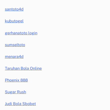
santoto4d
kubutogel
gerhanatoto login
sumseltoto
menara4d
Taruhan Bola Online
Phoenix 888
Sugar Rush
Judi Bola Sbobet