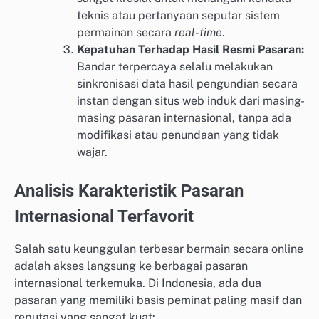
teknis atau pertanyaan seputar sistem
permainan secara
real-time
.
Kepatuhan Terhadap Hasil Resmi Pasaran:
Bandar terpercaya selalu melakukan
sinkronisasi data hasil pengundian secara
instan dengan situs web induk dari masing-
masing pasaran internasional, tanpa ada
modifikasi atau penundaan yang tidak
wajar.
Analisis Karakteristik Pasaran
Internasional Terfavorit
Salah satu keunggulan terbesar bermain secara online
adalah akses langsung ke berbagai pasaran
internasional terkemuka. Di Indonesia, ada dua
pasaran yang memiliki basis peminat paling masif dan
reputasi yang sangat kuat: