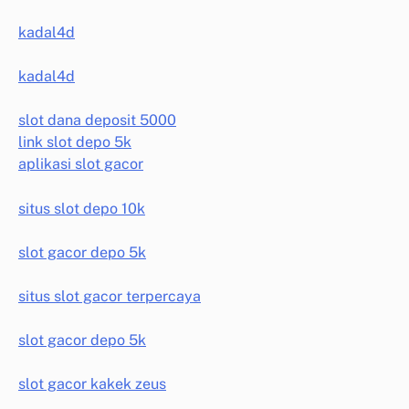
kadal4d
kadal4d
slot dana deposit 5000
link slot depo 5k
aplikasi slot gacor
situs slot depo 10k
slot gacor depo 5k
situs slot gacor terpercaya
slot gacor depo 5k
slot gacor kakek zeus