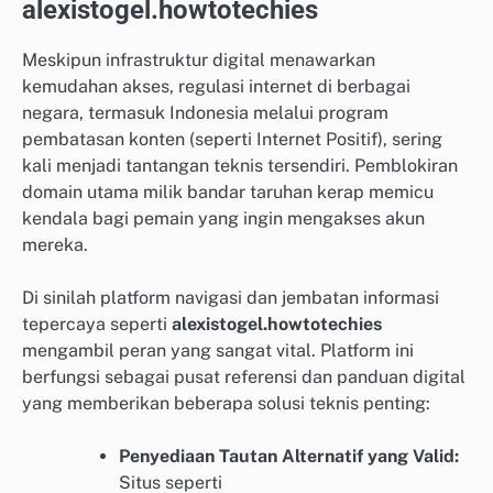
alexistogel.howtotechies
Meskipun infrastruktur digital menawarkan
kemudahan akses, regulasi internet di berbagai
negara, termasuk Indonesia melalui program
pembatasan konten (seperti Internet Positif), sering
kali menjadi tantangan teknis tersendiri. Pemblokiran
domain utama milik bandar taruhan kerap memicu
kendala bagi pemain yang ingin mengakses akun
mereka.
Di sinilah platform navigasi dan jembatan informasi
tepercaya seperti
alexistogel.howtotechies
mengambil peran yang sangat vital. Platform ini
berfungsi sebagai pusat referensi dan panduan digital
yang memberikan beberapa solusi teknis penting:
Penyediaan Tautan Alternatif yang Valid:
Situs seperti