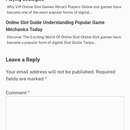
Why VIP Online Slot Games Attract Players Online slot games have
become one of the most popular forms of digital…
Online Slot Guide Understanding Popular Game
Mechanics Today
Discover The Exciting World Of Online Slot Online Slot games have
become a popular form of digital Slot Gratis Tanpa…
Leave a Reply
Your email address will not be published.
Required
fields are marked
*
Comment
*