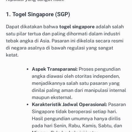
1. Togel Singapore (SGP)
Dapat dikatakan bahwa
togel singapore
adalah salah
satu pilar tertua dan paling dihormati dalam industri
tebak angka di Asia. Pasaran ini dikelola secara resmi
di negara asalnya di bawah regulasi yang sangat
ketat.
Aspek Transparansi:
Proses pengundian
angka diawasi oleh otoritas independen,
menjadikannya salah satu pasaran yang
dinilai paling aman dari manipulasi internal
maupun eksternal.
Karakteristik Jadwal Operasional:
Pasaran
Singapore tidak beroperasi setiap hari.
Hasil pengundian umumnya hanya dirilis
pada hari Senin, Rabu, Kamis, Sabtu, dan