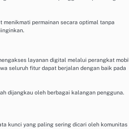
t menikmati permainan secara optimal tanpa
iinginkan.
mengakses layanan digital melalui perangkat mobi
 seluruh fitur dapat berjalan dengan baik pada
udah dijangkau oleh berbagai kalangan pengguna.
kata kunci yang paling sering dicari oleh komunitas