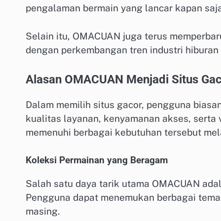
pengalaman bermain yang lancar kapan saja
Selain itu, OMACUAN juga terus memperbaru
dengan perkembangan tren industri hiburan d
Alasan OMACUAN Menjadi Situs Gac
Dalam memilih situs gacor, pengguna bias
kualitas layanan, kenyamanan akses, serta
memenuhi berbagai kebutuhan tersebut mela
Koleksi Permainan yang Beragam
Salah satu daya tarik utama OMACUAN adal
Pengguna dapat menemukan berbagai tema 
masing.