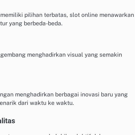
emiliki pilihan terbatas, slot online menawarkan
itur yang berbeda-beda.
ngembang menghadirkan visual yang semakin
dengan menghadirkan berbagai inovasi baru yang
arik dari waktu ke waktu.
litas