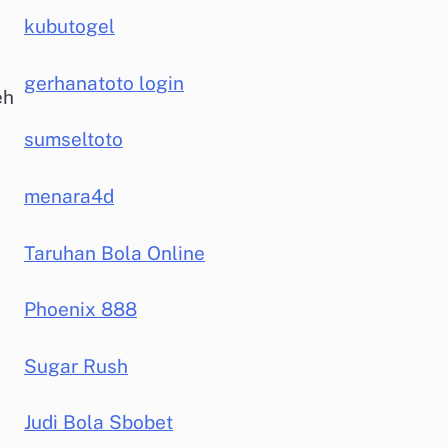
g
kubutogel
gerhanatoto login
eh
sumseltoto
menara4d
Taruhan Bola Online
Phoenix 888
Sugar Rush
Judi Bola Sbobet