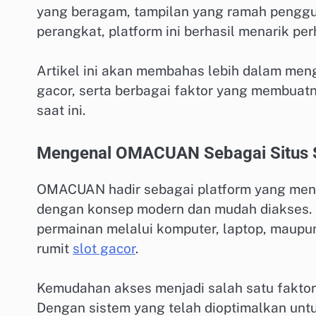
yang beragam, tampilan yang ramah penggun
perangkat, platform ini berhasil menarik per
Artikel ini akan membahas lebih dalam me
gacor, serta berbagai faktor yang membuatn
saat ini.
Mengenal OMACUAN Sebagai Situs Sl
OMACUAN hadir sebagai platform yang menye
dengan konsep modern dan mudah diakses. 
permainan melalui komputer, laptop, maupu
rumit
slot gacor
.
Kemudahan akses menjadi salah satu fakt
Dengan sistem yang telah dioptimalkan unt