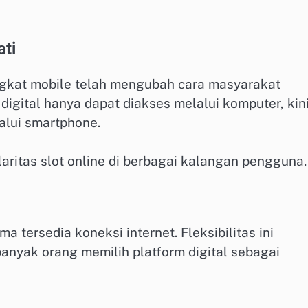
ti
ngkat mobile telah mengubah cara masyarakat
digital hanya dapat diakses melalui komputer, kin
alui smartphone.
aritas slot online di berbagai kalangan pengguna.
a tersedia koneksi internet. Fleksibilitas ini
anyak orang memilih platform digital sebagai