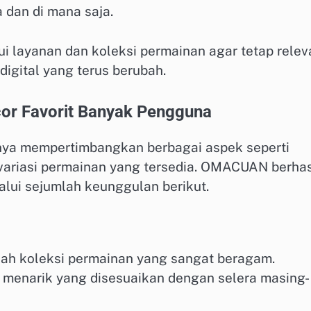
 dan di mana saja.
i layanan dan koleksi permainan agar tetap relev
igital yang terus berubah.
or Favorit Banyak Pengguna
anya mempertimbangkan berbagai aspek seperti
 variasi permainan yang tersedia. OMACUAN berhas
lui sejumlah keunggulan berikut.
ah koleksi permainan yang sangat beragam.
menarik yang disesuaikan dengan selera masing-