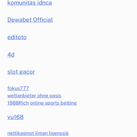
komunitas idnca
Dewabet Official
editoto
4d
slot gacor
fokus777
wettanbieter ohne oasis
1988Rich
online sports betting
vu168
nettikasinot ilman lisenssiä