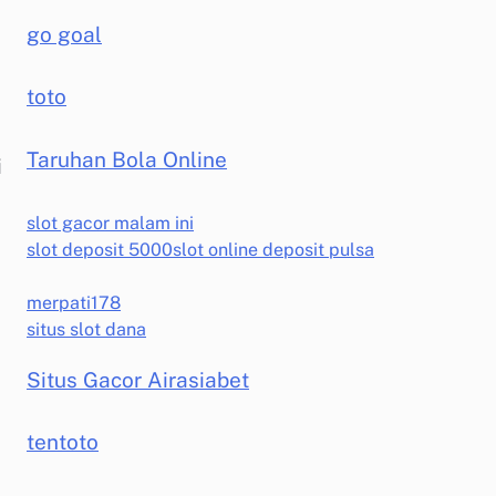
go goal
toto
Taruhan Bola Online
i
slot gacor malam ini
slot deposit 5000
slot online deposit pulsa
merpati178
situs slot dana
Situs Gacor Airasiabet
tentoto