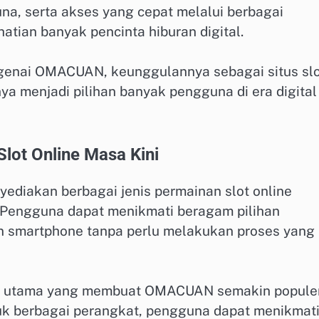
a, serta akses yang cepat melalui berbagai
hatian banyak pencinta hiburan digital.
ngenai OMACUAN, keunggulannya sebagai situs sl
ya menjadi pilihan banyak pengguna di era digital
ot Online Masa Kini
diakan berbagai jenis permainan slot online
Pengguna dapat menikmati beragam pilihan
n smartphone tanpa perlu melakukan proses yang
or utama yang membuat OMACUAN semakin populer
uk berbagai perangkat, pengguna dapat menikmat