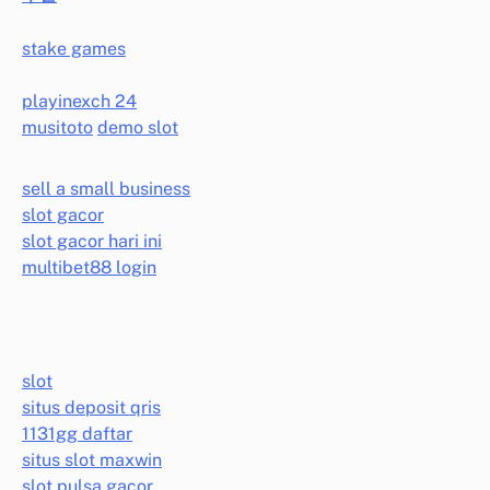
stake games
playinexch 24
musitoto
demo slot
sell a small business
slot gacor
slot gacor hari ini
multibet88 login
slot
situs deposit qris
1131gg daftar
situs slot maxwin
slot pulsa gacor