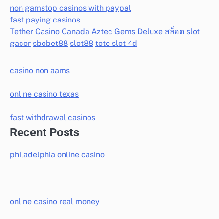
non gamstop casinos with paypal
fast paying casinos
Tether Casino Canada
Aztec Gems Deluxe
สล็อต
slot
gacor
sbobet88
slot88
toto slot 4d
casino non aams
online casino texas
fast withdrawal casinos
Recent Posts
philadelphia online casino
online casino real money