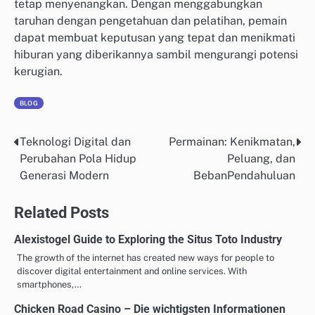
tetap menyenangkan. Dengan menggabungkan
taruhan dengan pengetahuan dan pelatihan, pemain
dapat membuat keputusan yang tepat dan menikmati
hiburan yang diberikannya sambil mengurangi potensi
kerugian.
BLOG
Teknologi Digital dan
Permainan: Kenikmatan,
Post
Perubahan Pola Hidup
Peluang, dan
navigation
Generasi Modern
BebanPendahuluan
Related Posts
Alexistogel Guide to Exploring the Situs Toto Industry
The growth of the internet has created new ways for people to
discover digital entertainment and online services. With
smartphones,…
Chicken Road Casino – Die wichtigsten Informationen