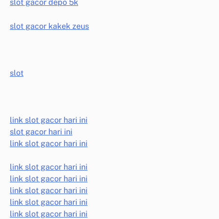
slot gacor depo 5k
slot gacor kakek zeus
slot
link slot gacor hari ini
slot gacor hari ini
link slot gacor hari ini
link slot gacor hari ini
link slot gacor hari ini
link slot gacor hari ini
link slot gacor hari ini
link slot gacor hari ini