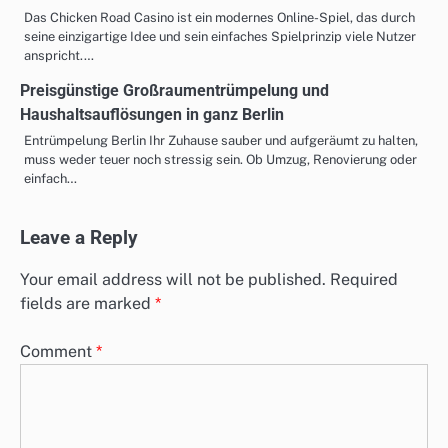
Das Chicken Road Casino ist ein modernes Online-Spiel, das durch
seine einzigartige Idee und sein einfaches Spielprinzip viele Nutzer
anspricht.…
Preisgünstige Großraumentrümpelung und
Haushaltsauflösungen in ganz Berlin
Entrümpelung Berlin Ihr Zuhause sauber und aufgeräumt zu halten,
muss weder teuer noch stressig sein. Ob Umzug, Renovierung oder
einfach…
Leave a Reply
Your email address will not be published.
Required
fields are marked
*
Comment
*