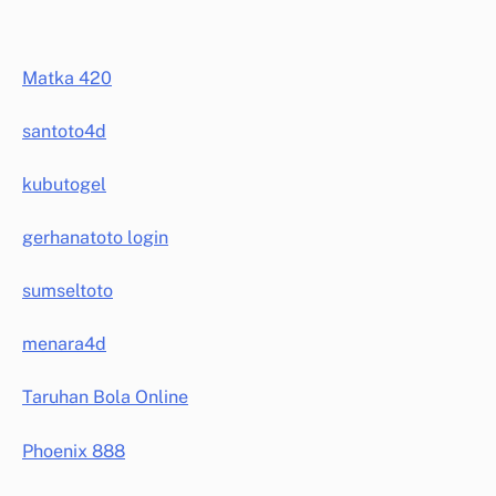
Matka 420
santoto4d
kubutogel
gerhanatoto login
sumseltoto
menara4d
Taruhan Bola Online
Phoenix 888