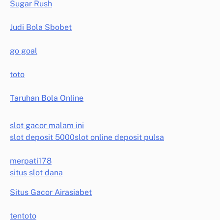
Sugar Rush
Judi Bola Sbobet
go goal
toto
Taruhan Bola Online
slot gacor malam ini
slot deposit 5000
slot online deposit pulsa
merpati178
situs slot dana
Situs Gacor Airasiabet
tentoto