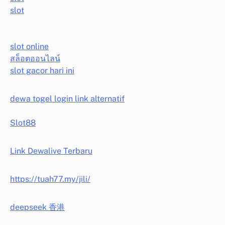
slot
slot online
สล็อตออนไลน์
slot gacor hari ini
dewa togel login link alternatif
Slot88
Link Dewalive Terbaru
https://tuah77.my/jili/
deepseek 香港