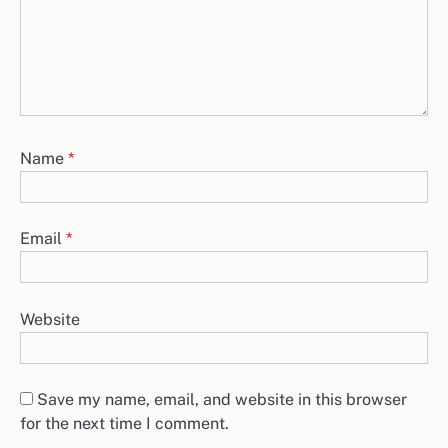
Name
*
Email
*
Website
Save my name, email, and website in this browser
for the next time I comment.