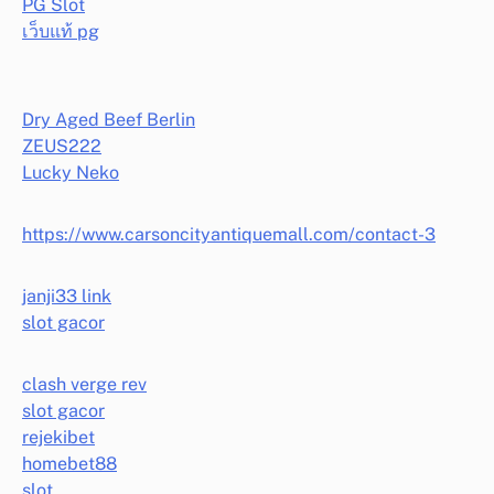
PG Slot
เว็บแท้ pg
Dry Aged Beef Berlin
ZEUS222
Lucky Neko
https://www.carsoncityantiquemall.com/contact-3
janji33 link
slot gacor
clash verge rev
slot gacor
rejekibet
homebet88
slot