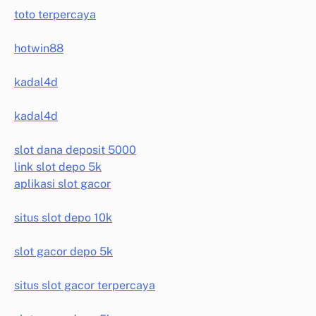
toto terpercaya
hotwin88
kadal4d
kadal4d
slot dana deposit 5000
link slot depo 5k
aplikasi slot gacor
situs slot depo 10k
slot gacor depo 5k
situs slot gacor terpercaya