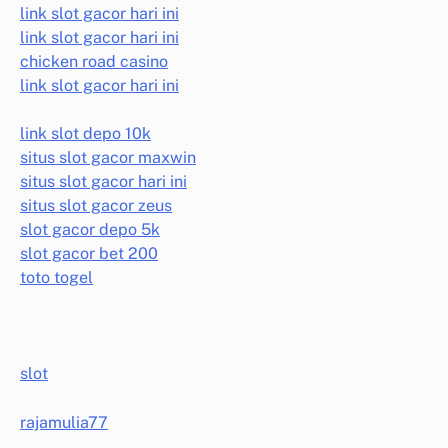
link slot gacor hari ini
link slot gacor hari ini
chicken road casino
link slot gacor hari ini
link slot depo 10k
situs slot gacor maxwin
situs slot gacor hari ini
situs slot gacor zeus
slot gacor depo 5k
slot gacor bet 200
toto togel
slot
rajamulia77