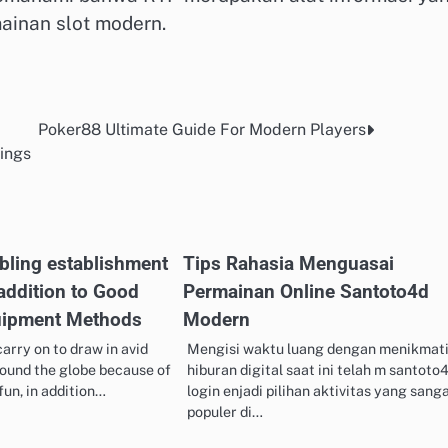
ainan slot modern.
Poker88 Ultimate Guide For Modern Players
hings
bling establishment
Tips Rahasia Menguasai
addition to Good
Permainan Online Santoto4d
uipment Methods
Modern
carry on to draw in avid
Mengisi waktu luang dengan menikmat
ound the globe because of
hiburan digital saat ini telah m santoto
fun, in addition…
login enjadi pilihan aktivitas yang sang
populer di…