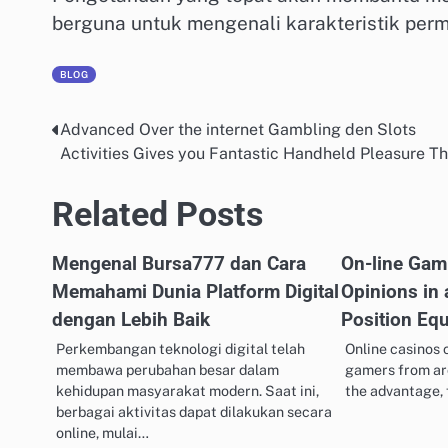
berguna untuk mengenali karakteristik perm
BLOG
Advanced Over the internet Gambling den Slots
Post
Activities Gives you Fantastic Handheld Pleasure T
navigation
Related Posts
Mengenal Bursa777 dan Cara
On-line Gam
Memahami Dunia Platform Digital
Opinions in 
dengan Lebih Baik
Position Eq
Perkembangan teknologi digital telah
Online casinos 
membawa perubahan besar dalam
gamers from ar
kehidupan masyarakat modern. Saat ini,
the advantage, 
berbagai aktivitas dapat dilakukan secara
online, mulai…