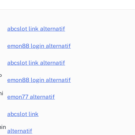
abcslot link alternatif
emon88 login alternatif
abcslot link alternatif
P
emon88 login alternatif
ni
emon77 alternatif
abcslot link
min
alternatif