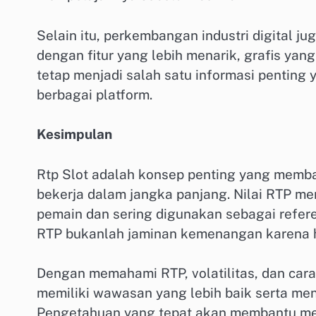
Selain itu, perkembangan industri digital 
dengan fitur yang lebih menarik, grafis yan
tetap menjadi salah satu informasi penting 
berbagai platform.
Kesimpulan
Rtp Slot adalah konsep penting yang memb
bekerja dalam jangka panjang. Nilai RTP m
pemain dan sering digunakan sebagai refere
RTP bukanlah jaminan kemenangan karena ha
Dengan memahami RTP, volatilitas, dan cara
memiliki wawasan yang lebih baik serta men
Pengetahuan yang tepat akan membantu me