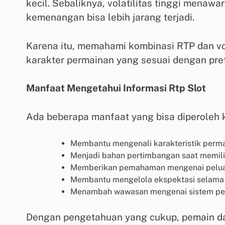
kecil. Sebaliknya, volatilitas tinggi menaw
kemenangan bisa lebih jarang terjadi.
Karena itu, memahami kombinasi RTP dan vo
karakter permainan yang sesuai dengan pre
Manfaat Mengetahui Informasi Rtp Slot
Ada beberapa manfaat yang bisa diperoleh k
Membantu mengenali karakteristik perma
Menjadi bahan pertimbangan saat memili
Memberikan pemahaman mengenai peluan
Membantu mengelola ekspektasi selama
Menambah wawasan mengenai sistem per
Dengan pengetahuan yang cukup, pemain da