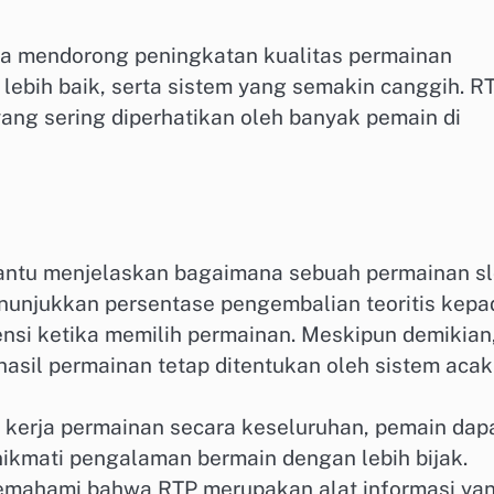
juga mendorong peningkatan kualitas permainan
g lebih baik, serta sistem yang semakin canggih. R
yang sering diperhatikan oleh banyak pemain di
antu menjelaskan bagaimana sebuah permainan sl
enunjukkan persentase pengembalian teoritis kepa
nsi ketika memilih permainan. Meskipun demikian
sil permainan tetap ditentukan oleh sistem acak
 kerja permainan secara keseluruhan, pemain dap
ikmati pengalaman bermain dengan lebih bijak.
mahami bahwa RTP merupakan alat informasi ya