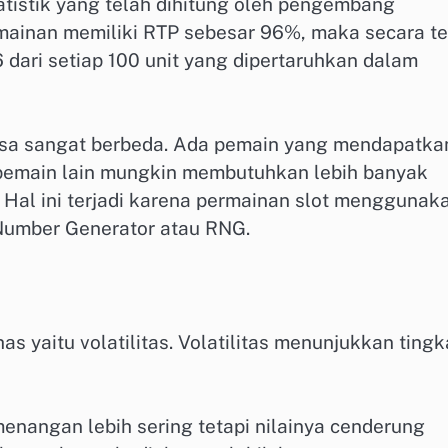
atistik yang telah dihitung oleh pengembang
mainan memiliki RTP sebesar 96%, maka secara te
dari setiap 100 unit yang dipertaruhkan dalam
bisa sangat berbeda. Ada pemain yang mendapatka
 pemain lain mungkin membutuhkan lebih banyak
Hal ini terjadi karena permainan slot menggunak
Number Generator atau RNG.
as yaitu volatilitas. Volatilitas menunjukkan tingk
enangan lebih sering tetapi nilainya cenderung