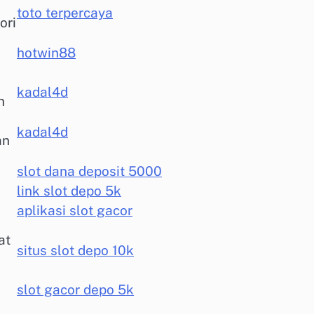
toto terpercaya
ori
hotwin88
kadal4d
n
kadal4d
an
slot dana deposit 5000
link slot depo 5k
aplikasi slot gacor
at
situs slot depo 10k
slot gacor depo 5k