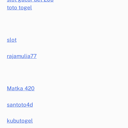
toto togel
slot
rajamulia77
Matka 420
santoto4d
kubutogel