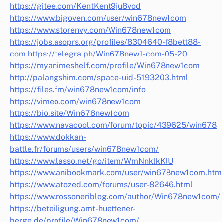
https://gitee.com/KentKent9ju8vod
https://www.bigoven.com/user/win678new1com
https://www.storenvy.com/Win678new1com
https://jobs.asoprs.org/profiles/8304640-f8bett88-
com
https://telegra.ph/Win678new1-com-05-20
https://myanimeshelf.com/profile/Win678new1com
http://palangshim.com/space-uid-5193203.html
https://files.fm/win678new1com/info
https://vimeo.com/win678new1com
https://bio.site/Win678new1com
https://www.navacool.com/forum/topic/439625/win678
https://www.dokkan-
battle.fr/forums/users/win678new1com/
https://www.lasso.net/go/item/WmNnklkKlU
https://www.anibookmark.com/user/win678new1com.htm
https://www.atozed.com/forums/user-82646.html
https://www.rossoneriblog.com/author/Win678new1com/
https://beteiligung.amt-huettener-
berge.de/profile/Win678new1com/