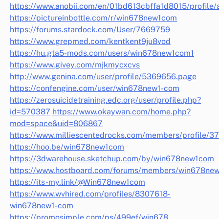
https://www.anobii.com/en/01bd613cbffa1d8015/profile/a
https://pictureinbottle.com/r/win678new1com
https://forums.stardock.com/User/7669759
https://www.grepmed.com/kentkent9ju8vod
https://hu.gta5-mods.com/users/win678new1com1
https://www.givey.com/mjkmycxcvs
http://www.genina.com/user/profile/5369656.page
https://confengine.com/user/win678new1-com
https://zerosuicidetraining.edc.org/user/profile.php?
id=570387
https://www.okaywan.com/home.php?
mod=space&uid=806867
https://www.milliescentedrocks.com/members/profile
https://hoo.be/win678new1com
https://3dwarehouse.sketchup.com/by/win678new1com
https://www.hostboard.com/forums/members/win678ne
https://its-my.link/@Win678new1com
https://www.wvhired.com/profiles/8307618-
win678new1-com
https://promosimple.com/ps/499ef/win678