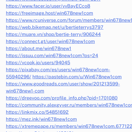
https://www.facer.io/user/vvBayECco8
https://freeimage.host/win678new1com
https://www.rcuniverse.com/forum/members/win678new
https://web.bikemap.net/u/bertieterrys3797
https://muare.vn/shop/bertie-terry/906244
https://connect.gt/user/win678new1com
https://about.me/win678new1
https://issuu.com/win678new1com?ps=24
https://vcook.jp/users/94045
https://pixabay.com/es/users/win678new1com-
55940296/
https://pastebin.com/u/Win678new1com
https://www.goodreads.com/user/show/201213599-
win678new1-com
https://dreevoo.com/profile_info.php?pid=1701080
https://community.alexgyver.ru/members/win678new1c
https://linkmix.co/54851692
https://mez.ink/win678new1com
https://xtremepape.rs/members/win678new1com.67712