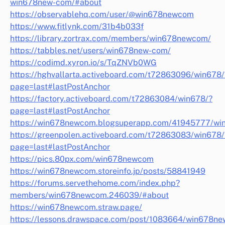
win678new-com/#about
https://observablehq.com/user/@win678newcom
https://www.fitlynk.com/31b4b033f
https://library.zortrax.com/members/win678newcom/
https://tabbles.net/users/win678new-com/
https://codimd.xyron.io/s/TqZNVb0WG
https://hghvallarta.activeboard.com/t72863096/win678/
page=last#lastPostAnchor
https://factory.activeboard.com/t72863084/win678/?
page=last#lastPostAnchor
https://win678newcom.blogsuperapp.com/41945777/wi
https://greenpolen.activeboard.com/t72863083/win678/
page=last#lastPostAnchor
https://pics.80px.com/win678newcom
https://win678newcom.storeinfo.jp/posts/58841949
https://forums.servethehome.com/index.php?
members/win678newcom.246039/#about
https://win678newcom.straw.page/
https://lessons.drawspace.com/post/1083664/win678ne