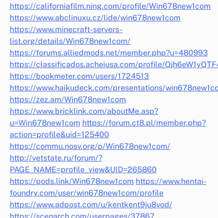
https://californiafilm.ning.com/profile/Win678new1com
https://www.abclinuxu.cz/lide/win678new1com
https://www.minecraft-servers-
list.org/details/Win678new1com/
https://forums.alliedmods.net/member.php?u=480993
https://classificados.acheiusa.com/profile/Qjh6e
https://bookmeter.com/users/1724513
https://www.haikudeck.com/presentations/win678new1c
https://zez.am/Win678new1com
https://www.bricklink.com/aboutMe.asp?
u=Win678new1com
https://forum.ct8.pl/member.php?
action=profile&uid=125400
https://commu.nosv.org/p/Win678new1com/
http://vetstate.ru/forum/?
PAGE_NAME=profile_view&UID=265860
https://pods.link/Win678new1com
https://www.hentai-
foundry.com/user/win678new1com/profile
https://www.adpost.com/u/kentkent9ju8vod/
https://scenarch.com/userpages/37867