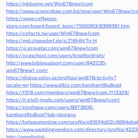
https://inkbunny.net/Win678new1com
https://www.sciencebee.com.bd/qna/user/Win678new1c
https://www.coffeesix-
store.com/board/board_topic/7560063/8369361.htm
https://cofacts.tw/user/Win678new1com
https://md.chaosdorf.de/s/Z16h9VTn-H
https://vi.gravatar.com/win678new1com
https://oyaschool.com/users/bradfordrishi/
http://www.biblesupport.com/user/842235-
win678new1-com/
https://dialog.eslov.se/profiles/win678/activity?
locale=en
https://www.dibiz.com/kentkent9ju8vod
https://f319.com/members/win678new1com.1113329/
https://it.gta5-mods.com/users/win678new1com1
https://pinshape.com/users/8973606-
kentkent9ju8vod?tab=designs
https://belgaumonline.com/profile/e930f4d02c9894eb
https://www.weddingvendors.com/directory/profile/4223
http://newdigital-