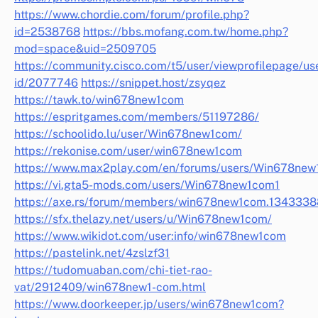
https://www.chordie.com/forum/profile.php?
id=2538768
https://bbs.mofang.com.tw/home.php?
mod=space&uid=2509705
https://community.cisco.com/t5/user/viewprofilepage/us
id/2077746
https://snippet.host/zsyqez
https://tawk.to/win678new1com
https://espritgames.com/members/51197286/
https://schoolido.lu/user/Win678new1com/
https://rekonise.com/user/win678new1com
https://www.max2play.com/en/forums/users/Win678new
https://vi.gta5-mods.com/users/Win678new1com1
https://axe.rs/forum/members/win678new1com.1343338
https://sfx.thelazy.net/users/u/Win678new1com/
https://www.wikidot.com/user:info/win678new1com
https://pastelink.net/4zslzf31
https://tudomuaban.com/chi-tiet-rao-
vat/2912409/win678new1-com.html
https://www.doorkeeper.jp/users/win678new1com?