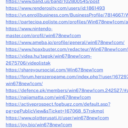
https://www.band.us/band/102800545/post
https://www.renderosity.com/users/id:1861493
https://vn.enrollbusiness.com/BusinessProfile/781466
https://partecipa.poliste.com/profiles/Win678new1com/ac
https://www.nintendo-
master.com/profil/win678new1com
https://www.ameba.jp/profile/general/win678new1com/
https://www.hoaxbuster.com/redacteur/Win678new1com
https://videa.hu/tagok/win678new1com-
2675706/videolistak
https://shareyoursocial.com/Win678new1com
https://forum.herozerogame.com/index.php?/user/16729
win678new1com/
https://defence.pk/members/win678new1com.242527/#
https://naijamatta.com/win678new1com
https://activeprospect.fogbugz.com/default.asp?
pg=pgPublicView&sTicket=167068_57rokmql
https://www.plotterusati.it/user/win678new1com
https://joy.bio/win678new1com