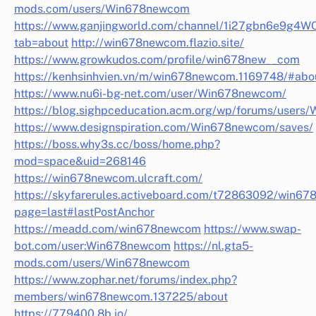
mods.com/users/Win678newcom
https://www.ganjingworld.com/channel/1i27gbn6e9g4W
tab=about
http://win678newcom.flazio.site/
https://www.growkudos.com/profile/win678new__com
https://kenhsinhvien.vn/m/win678newcom.1169748/#abo
https://www.nu6i-bg-net.com/user/Win678newcom/
https://blog.sighpceducation.acm.org/wp/forums/user
https://www.designspiration.com/Win678newcom/saves/
https://boss.why3s.cc/boss/home.php?
mod=space&uid=268146
https://win678newcom.ulcraft.com/
https://skyfarerules.activeboard.com/t72863092/win678
page=last#lastPostAnchor
https://meadd.com/win678newcom
https://www.swap-
bot.com/user:Win678newcom
https://nl.gta5-
mods.com/users/Win678newcom
https://www.zophar.net/forums/index.php?
members/win678newcom.137225/about
https://779400.8b.io/