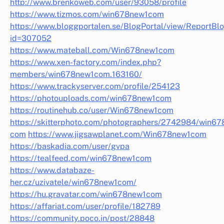
http://www.brenkoweb.com/user/93058/profile
https://www.tizmos.com/win678new1com
https://www.bloggportalen.se/BlogPortal/view/ReportBl
id=307052
https://www.mateball.com/Win678new1com
https://www.xen-factory.com/index.php?
members/win678new1com.163160/
https://www.trackyserver.com/profile/254123
https://photouploads.com/win678new1com
https://routinehub.co/user/Win678new1com
https://skitterphoto.com/photographers/2742984/win67
com
https://www.jigsawplanet.com/Win678new1com
https://baskadia.com/user/gvpa
https://tealfeed.com/win678new1com
https://www.databaze-
her.cz/uzivatele/win678new1com/
https://hu.gravatar.com/win678new1com
https://affariat.com/user/profile/182789
https://community.poco.in/post/28848