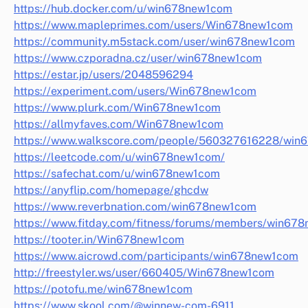
https://hub.docker.com/u/win678new1com
https://www.mapleprimes.com/users/Win678new1com
https://community.m5stack.com/user/win678new1com
https://www.czporadna.cz/user/win678new1com
https://estar.jp/users/2048596294
https://experiment.com/users/Win678new1com
https://www.plurk.com/Win678new1com
https://allmyfaves.com/Win678new1com
https://www.walkscore.com/people/560327616228/win
https://leetcode.com/u/win678new1com/
https://safechat.com/u/win678new1com
https://anyflip.com/homepage/ghcdw
https://www.reverbnation.com/win678new1com
https://www.fitday.com/fitness/forums/members/win67
https://tooter.in/Win678new1com
https://www.aicrowd.com/participants/win678new1com
http://freestyler.ws/user/660405/Win678new1com
https://potofu.me/win678new1com
https://www.skool.com/@winnew-com-6911